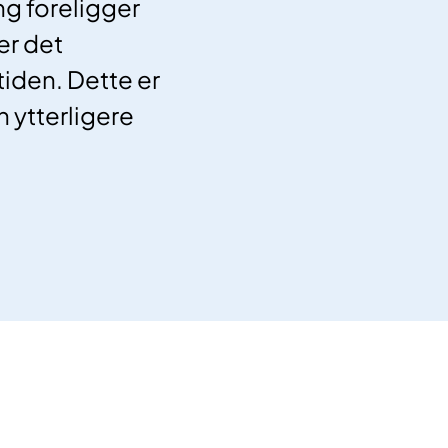
ng foreligger
 er det
tiden. Dette er
n ytterligere