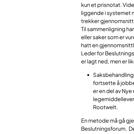
kun et prisnotat. Vid
liggende i systemet
trekker gjennomsnitt
Til sammenligning har
eller saker som er vu
hatt en gjennomsnitt
Leder for Beslutning
er lagt ned, men er li
Saksbehandlingst
fortsette å job
er en del av Nye
legemiddellevera
Rootwelt.
En metode må gå gjen
Beslutningsforum. D