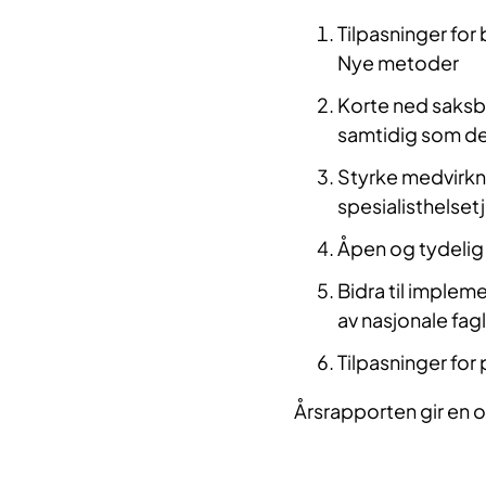
Tilpasninger for
Nye metoder
Korte ned saksb
samtidig som de
Styrke medvirkn
spesialisthelset
Åpen og tydeli
Bidra til impleme
av nasjonale fag
Tilpasninger for
Årsrapporten gir en 