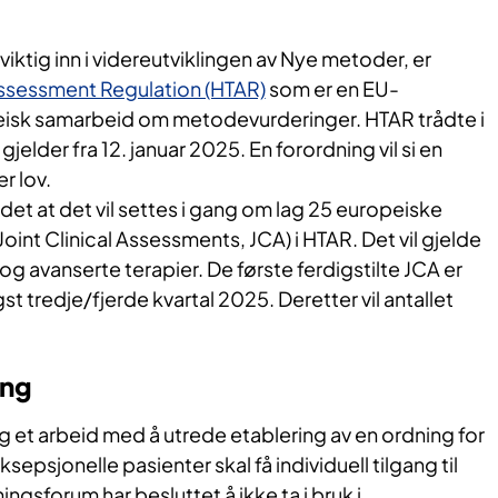
 viktig inn i videreutviklingen av Nye metoder, er
ssessment Regulation (HTAR)
som er en EU-
eisk samarbeid om metodevurderinger. HTAR trådte i
gjelder fra 12. januar 2025. En forordning vil si en
r lov.
 det at det vil settes i gang om lag 25 europeiske
int Clinical Assessments, JCA) i HTAR. Det vil gjelde
og avanserte terapier. De første ferdigstilte JCA er
t tredje/fjerde kvartal 2025. Deretter vil antallet
ang
ng et arbeid med å utrede etablering av
en ordning for
ksepsjonelle pasienter skal få individuell tilgang til
gsforum har besluttet å ikke ta i bruk i