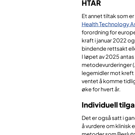
HTAR
Et annet tiltak som er
Health Technology A
forordning for europ
kraft i januar 2022 og 
bindende rettsakt elle
I løpet av 2025 antas
metodevurderinger (Jo
legemidler mot kreft 
ventet å komme tidligs
øke for hvert år.
Individuell tilg
Det er også satt i ga
å vurdere om klinisk e
metoder som Beslutnin