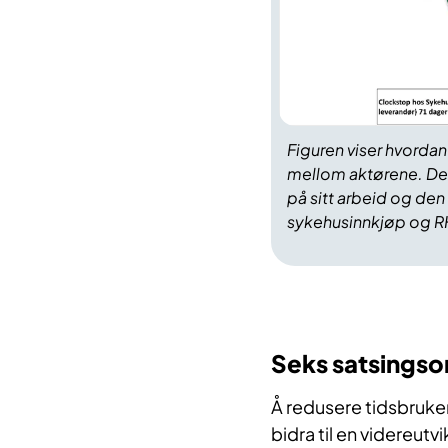
Figuren viser hvorda
mellom aktørene. Den
på sitt arbeid og den
sykehusinnkjøp og RH
Seks satsings
Å redusere tidsbruke
bidra til en videreut