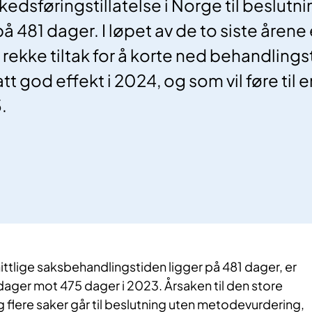
edsføringstillatelse i Norge til beslutni
 på 481 dager. I løpet av de to siste årene
rekke tiltak for å korte ned behandlings
tt god effekt i 2024, og som vil føre til e
.
tlige saksbehandlingstiden ligger på 481 dager, er
ager mot 475 dager i 2023. Årsaken til den store
ig flere saker går til beslutning uten metodevurdering,