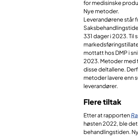
for medisinske produ
Nye metoder.
Leverandørene står f
Saksbehandlingstiden
331 dager i 2023. Til 
markedsføringstillate
mottatt hos DMP i sn
2023. Metoder med for
disse deltallene. Der
metoder lavere enn 
leverandører.
Flere tiltak
Etter at rapporten
Ra
høsten 2022, ble det i
behandlingstiden. Ny