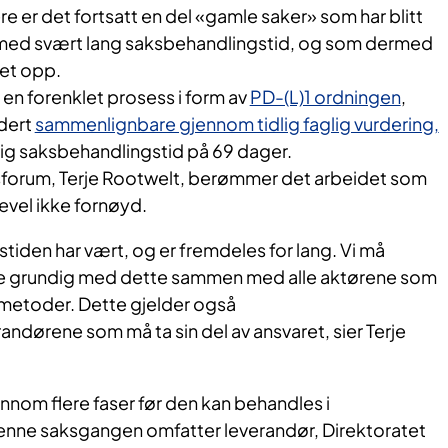
ere er det fortsatt en del «gamle saker» som
har blitt
 med svært lang saksbehandlingstid, og som dermed
et opp.
 en forenklet prosess i form av
PD-(L)1 ordningen
,
rdert
sammenlignbare gjennom tidlig faglig vurdering,
lig saksbehandlingstid på 69 dager.
sforum, Terje Rootwelt, berømmer det arbeidet som
kevel ikke fornøyd.
iden har vært, og er fremdeles for lang. Vi må
be grundig med dette sammen med alle aktørene som
 metoder. Dette gjelder også
ndørene som må ta sin del av ansvaret, sier Terje
nom flere faser før den kan behandles i
enne saksgangen omfatter leverandør, Direktoratet