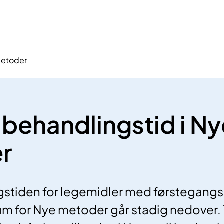
metoder
 behandlingstid i Ny
r
stiden for legemidler med førstegangsb
m for Nye metoder går stadig nedover. 