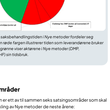
n saksbehandlingstiden i Nye metoder fordeler seg
 røde fargen illustrerer tiden som leverandørene bruker
 grønne viser aktørene i Nye metoder (DMP,
F) sin tidsbruk.
områder
n er ett av til sammen seks satsingsområder som skal
vikling av Nye metoder de neste årene: