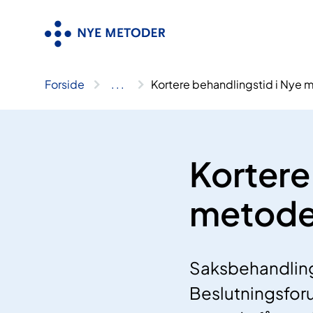
Hopp
til
innhold
Forside
..
.
Kortere behandlingstid i Nye 
Kortere
metode
Saksbehandling
Beslutningsforu