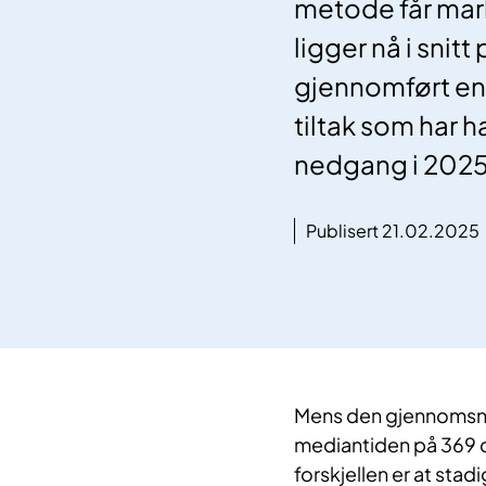
metode får mark
ligger nå i snitt
gjennomført en 
tiltak som har ha
nedgang i 2025
Publisert 21.02.2025
Mens den gjennomsnit
mediantiden på 369 d
forskjellen er at stad