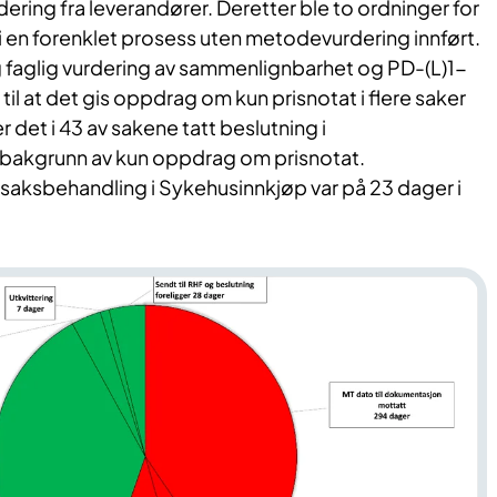
ering fra leverandører. Deretter ble to ordninger for
i en forenklet prosess uten metodevurdering innført.
 faglig vurdering av sammenlignbarhet og PD-(L)1-
til at det gis oppdrag om kun prisnotat i flere saker
er det i 43 av sakene tatt beslutning i
 bakgrunn av kun oppdrag om prisnotat.
 saksbehandling i Sykehusinnkjøp var på 23 dager i