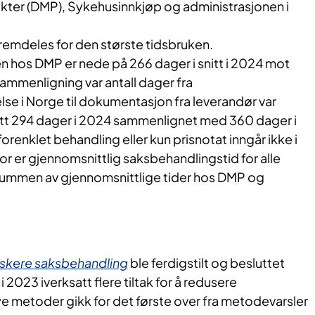
kter (DMP), Sykehusinnkjøp og administrasjonen i
remdeles for den største tidsbruken.
 hos DMP er nede på 266 dager i snitt i 2024 mot
sammenligning var antall dager fra
lse i Norge til dokumentasjon fra leverandør var
itt 294 dager i 2024 sammenlignet med 360 dager i
enklet behandling eller kun prisnotat inngår ikke i
for er gjennomsnittlig saksbehandlingstid for alle
summen av gjennomsnittlige tider hos DMP og
skere saksbehandling
ble ferdigstilt og besluttet
 2023 iverksatt flere tiltak for å redusere
e metoder gikk for det første over fra metodevarsler