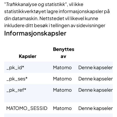
"
Trafikkanalyse og statistikk
", vil ikke
statistikkverktøyet lagre informasjonskapsler på
din datamaskin. Nettstedet vil likevel kunne
inkludere ditt besøk i tellingen av sidevisninger
Informasjonskapsler
Benyttes
Kapsler​
av ​
​_pk_id*
​Matomo
​Denne kapselen sk
​_pk_ses*
​Matomo
​Denne kapselen s
​_pk_ref*
​Matomo
​Denne kapselen gj
​MATOMO_SESSID
​Matomo
​Denne kapselen g