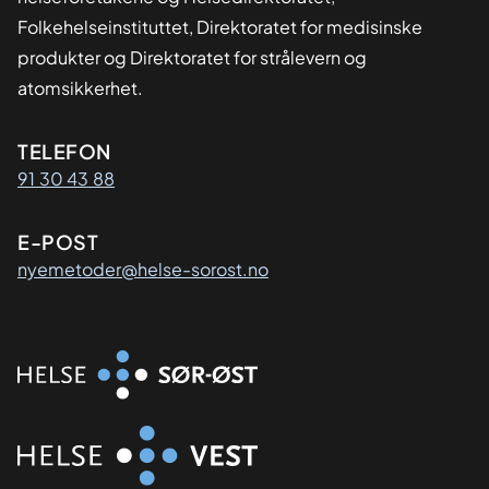
Folkehelseinstituttet, Direktoratet for medisinske
produkter og Direktoratet for strålevern og
atomsikkerhet.
Kontaktinformasjon
TELEFON
91 30 43 88
E-POST
nyemetoder@helse-sorost.no
Organisasjon