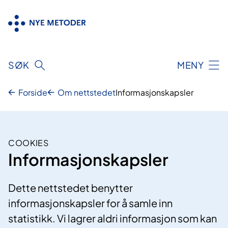
Hopp
til
innhold
SØK
MENY
Forside
Om nettstedet
Informasjonskapsler
COOKIES
Informasjonskapsler
Dette nettstedet benytter
informasjonskapsler for å samle inn
statistikk. Vi lagrer aldri informasjon som kan