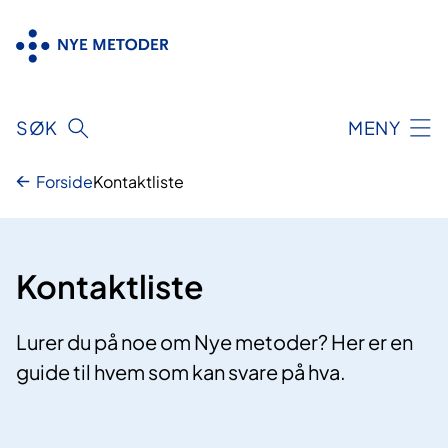
Hopp
til
innhold
SØK
MENY
Forside
Kontaktliste
Kontaktliste
Lurer du på noe om Nye metoder? Her er en
guide til hvem som kan svare på hva.