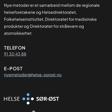
Nye metoder er et samarbeid mellom de regionale
helseforetakene og Helsedirektoratet,
Folkehelseinstituttet, Direktoratet for medisinske
produkter og Direktoratet for strålevern og
atomsikkerhet.
Kontaktinformasjon
TELEFON
91 30 43 88
E-POST
nyemetoder@helse-sorost.no
Organisasjon