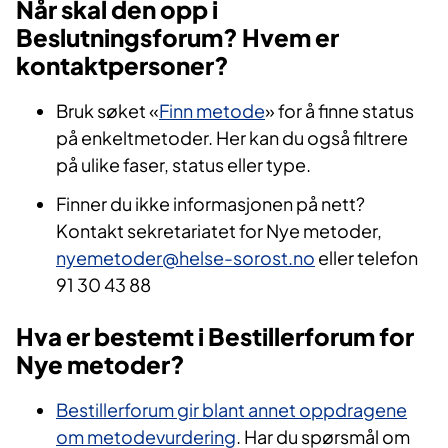
Når skal den opp i
Beslutningsforum? Hvem er
kontaktpersoner?
Bruk søket «
Finn metode
» for å finne status
på enkeltmetoder. Her kan du også filtrere
på ulike faser, status eller type.
Finner du ikke informasjonen på nett?
Kontakt sekretariatet for Nye metoder,
nyemetoder@helse-sorost.no
eller telefon
91 30 43 88
Hva er bestemt i Bestillerforum for
Nye metoder?
Bestillerforum gir blant annet oppdragene
om metodevurdering
. Har du spørsmål om