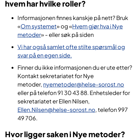
hvem har hvilke roller?
Informasjonen finnes kanskje på nett? Bruk
«
Om systemet
» og «
Hvem gjør hva i Nye
metoder
» - eller søk på siden
Vi har også samlet ofte stilte spørsmål og
svar på en egen side.
Finner du ikke informasjonen du er ute etter?
Kontakt sekretariatet for Nye
metoder,
nyemetoder@helse-sorost.no
eller på telefon 91 30 43 88. Enhetsleder for
sekretariatet er Ellen Nilsen,
Ellen.Nilsen@helse-sorost.no
, telefon 997
49 706.
Hvor ligger saken i Nye metoder?