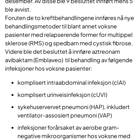
desember. Av disse ble 9 besluttet innført mens 5
ble avvist.
Foruten de to kreftbehandlingene innføres nå nye
behandlingsmetoder til blant annet voksne
pasienter med relapserende former for multippel
sklerose (RMS) og spedbarn med cystisk fibrose.
Videre ble det besluttet å innføre aztreonam
avibaktam (Emblaveo) til behandling av følgende
infeksjoner hos voksne pasienter:
komplisert intraabdominal infeksjon (cIAI)
komplisert urinveisinfeksjon (cUVI)
sykehuservervet pneumoni (HAP), inkludert
ventilator-assosiert pneumoni (VAP)
infeksjoner forårsaket av aerobe gram-
negative mikroorganismer hos voksne med