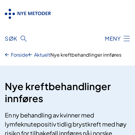
Hopp
til
innhold
SØK
MENY
Forside
Aktuelt
Nye kreftbehandlinger innføres
Nye kreftbehandlinger
innføres
En ny behandling av kvinner med
lymfeknutepositiv tidlig brystkreft med høy
risiko for tilbakefall innføres nå i norske