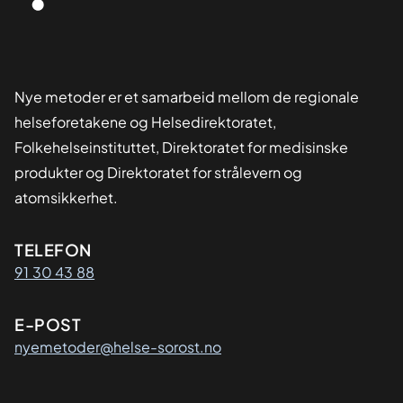
Nye metoder er et samarbeid mellom de regionale
helseforetakene og Helsedirektoratet,
Folkehelseinstituttet, Direktoratet for medisinske
produkter og Direktoratet for strålevern og
atomsikkerhet.
Kontaktinformasjon
TELEFON
91 30 43 88
E-POST
nyemetoder@helse-sorost.no