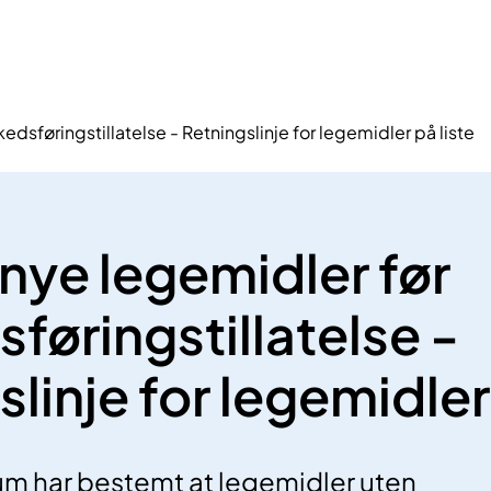
edsføringstillatelse - Retningslinje for legemidler på liste
 nye legemidler før
føringstillatelse -
linje for legemidler 
um har bestemt at legemidler uten