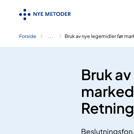
Hopp
til
innhold
Forside
..
.
Bruk av nye legemidler før mark
Bruk av
markeds
Retnings
Beslutningsfor