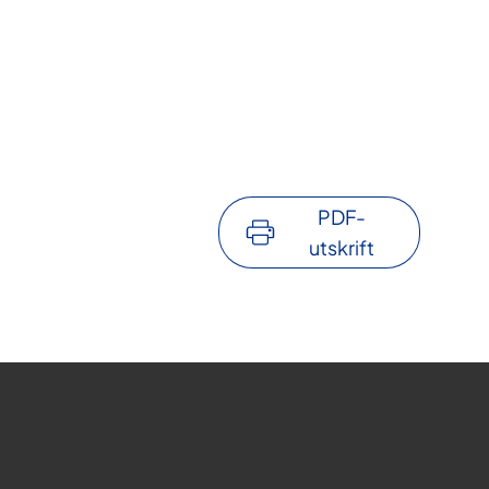
PDF-
utskrift