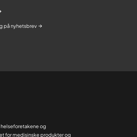
g på nyhetsbrev
 helseforetakene og
tet for medisinske produkter og