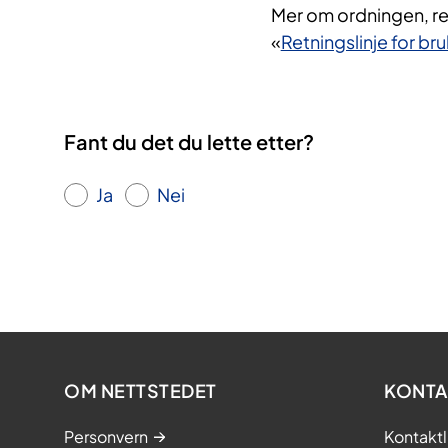
Mer om ordningen, retn
«
Retningslinje for br
Fant du det du lette etter?
Ja
Nei
OM NETTSTEDET
KONTA
Personvern
Kontaktl