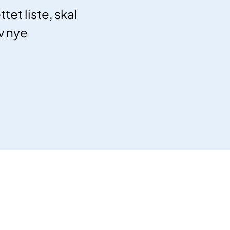
et liste, skal
v nye