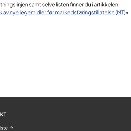
ingslinjen samt selve listen finner du i artikkelen;
uk av nye legemidler før markedsføringstillatelse (MT)
»
KT
iste