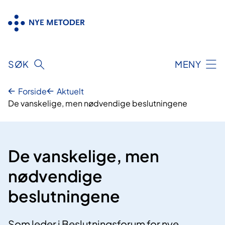
Hopp
til
innhold
SØK
MENY
Forside
Aktuelt
De vanskelige, men nødvendige beslutningene
De vanskelige, men
nødvendige
beslutningene
Som leder i Beslutningsforum for nye