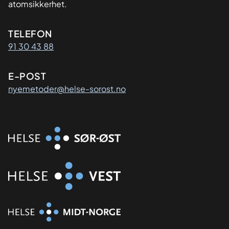
atomsikkerhet.
Kontaktinformasjon
TELEFON
91 30 43 88
E-POST
nyemetoder@helse-sorost.no
Organisasjon