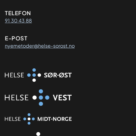
Kontaktinformasjon
TELEFON
91 30 43 88
E-POST
nyemetoder@helse-sorost.no
Organisasjon