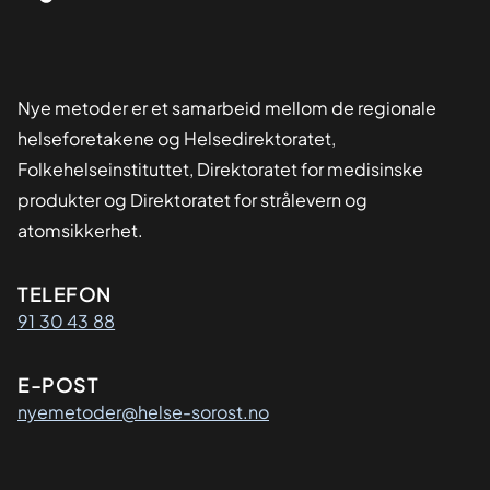
Nye metoder er et samarbeid mellom de regionale
helseforetakene og Helsedirektoratet,
Folkehelseinstituttet, Direktoratet for medisinske
produkter og Direktoratet for strålevern og
atomsikkerhet.
Kontaktinformasjon
TELEFON
91 30 43 88
E-POST
nyemetoder@helse-sorost.no
Organisasjon