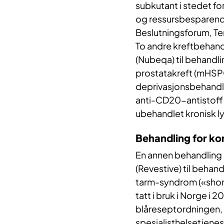
subkutant i stedet fo
og ressursbesparende 
Beslutningsforum, Te
To andre kreftbehandl
(Nubeqa) til behandl
prostatakreft (mHSP
deprivasjonsbehandli
anti-CD20-antistoff 
ubehandlet kronisk l
Behandling for k
En annen behandling 
(Revestive) til behan
tarm-syndrom («short
tatt i bruk i Norge i 2
blåreseptordningen, in
spesialisthelsetjenest