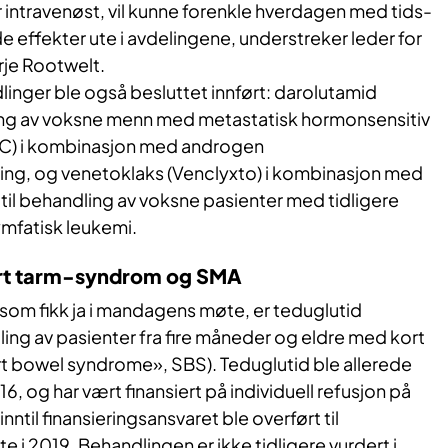
r intravenøst, vil kunne forenkle hverdagen med tids-
effekter ute i avdelingene, understreker leder for
rje Rootwelt.
inger ble også besluttet innført: darolutamid
ing av voksne menn med metastatisk hormonsensitiv
C) i kombinasjon med androgen
ng, og venetoklaks (Venclyxto) i kombinasjon med
til behandling av voksne pasienter med tidligere
ymfatisk leukemi.
ort tarm-syndrom og SMA
som fikk ja i mandagens møte, er teduglutid
dling av pasienter fra fire måneder og eldre med kort
 bowel syndrome», SBS). Teduglutid ble allerede
016, og har vært finansiert på individuell refusjon på
ntil finansieringsansvaret ble overført til
e i 2019. Behandlingen er ikke tidligere vurdert i