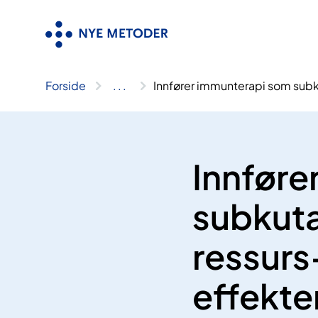
Hopp
til
innhold
Forside
..
.
Innfører immunterapi som subku
Innføre
subkutan
ressurs
effekte