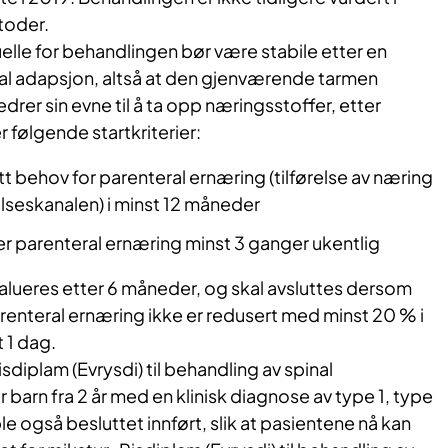
etoder.
elle for behandlingen bør være stabile etter en
al adapsjon, altså at den gjenværende tarmen
drer sin evne til å ta opp næringsstoffer, etter
der følgende startkriterier:
tt behov for parenteral ernæring (tilførelse av næring
seskanalen) i minst 12 måneder
r parenteral ernæring minst 3 ganger ukentlig
alueres etter 6 måneder, og skal avsluttes dersom
renteral ernæring ikke er redusert med minst 20 % i
 1 dag.
isdiplam (Evrysdi) til behandling av spinal
 barn fra 2 år med en klinisk diagnose av type 1, type
le også besluttet innført, slik at pasientene nå kan