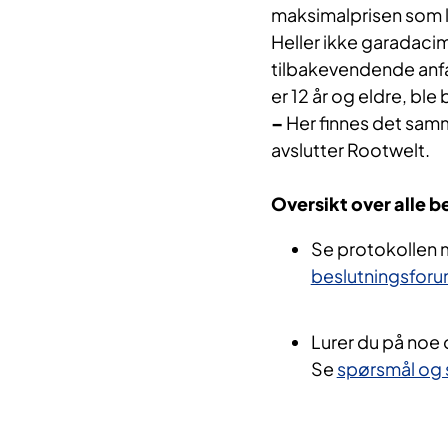
maksimalprisen som lå
Heller ikke garadaci
tilbakevendende anf
er 12 år og eldre, ble 
–
Her finnes det samm
avslutter Rootwelt.
Oversikt over alle 
Se protokollen m
beslutningsfor
Lurer du på noe
Se
spørsmål og 