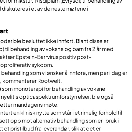
et for mikstur. Risdiplam (Evrysdi) til behandling av
 diskuteres i et av de neste møtene i
ørt
r ble besluttet ikke innført. Blant disse er
o) til behandling av voksne og barn fra 2 år med
efraktær Epstein-Barrvirus positiv post-
foproliferativ sykdom.
 behandling som vi ønsker å innføre, men per i dag er
r, kommenterer Rootwelt.
a) som monoterapi for behandling av voksne
yelitis opticaspektrumforstyrrelser, ble også
rt etter mandagens møte.
rt en klinisk nytte som står i et rimelig forhold til
sett opp mot alternativ behandling som er i bruk i
tt et pristilbud fra leverandør, slik at det er