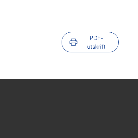
PDF-
utskrift