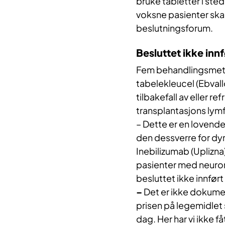
bruke tabletter i sted
voksne pasienter skal
beslutningsforum.
Besluttet ikke innf
Fem behandlingsmetode
tabelekleucel (Ebvall
tilbakefall av eller r
transplantasjons lym
– Dette er en lovende
den dessverre for dy
Inebilizumab (Uplizn
pasienter med neurom
besluttet ikke innfø
–
Det er ikke dokumente
prisen på legemidlet 
dag. Her har vi ikke få