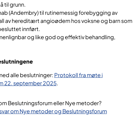
 til grunn.
mab (Andembry) til rutinemessig forebygging av
all av hereditært angioødem hos voksne og barn som
besluttet innført.
enlignbar og like god og effektiv behandling,
beslutningene
ed alle beslutninger:
Protokoll fra møte i
um 22. september 2025
.
 om Beslutningsforum eller Nye metoder?
svar om Nye metoder og Beslutningsforum