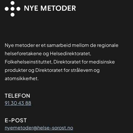
Nye metoder er et samarbeid mellom de regionale
helseforetakene og Helsedirektoratet,
Folkehelseinstituttet, Direktoratet for medisinske
produkter og Direktoratet for strålevern og
atomsikkerhet.
Kontaktinformasjon
TELEFON
91 30 43 88
E-POST
nyemetoder@helse-sorost.no