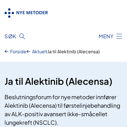
Hopp
til
innhold
SØK
MENY
Forside
Aktuelt
Ja til Alektinib (Alecensa)
Ja til Alektinib (Alecensa)
Beslutningsforum for nye metoder innfører
Alektinib (Alecensa) til førstelinjebehandling
av ALK-positiv avansert ikke-småcellet
lungekreft (NSCLC).