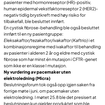
pasienter med hormonreseptor (HR)-positiv,
human epidermal vekstfaktorreseptor 2 (HER2)-
negativ tidlig brystkreft med høy risiko for
tilbakefall, ble besluttet innført.
En cystisk fibrose-behandling ble også besluttet
innført til en ny pasientgruppe:
Eleksakaftor/tezakaftor/ivakaftor (Kaftrio)
i et
kombinasjonsregime med ivakaftor til behandling
av pasienter i alderen 2 år og eldre med cystisk
fibrose som har minst én mutasjon i CFTR-genet
som ikke er en klasse I mutasjon.
Ny vurdering av pacemaker uten
elektroledning (Micra)
Beslutningsforum tok også opp igjen saken fra
forrige møte i juni, om pacemaker uten
elektroledning. I møtet 25.8 ble det presisert at
beslutningen kun gjelder produktet som ble