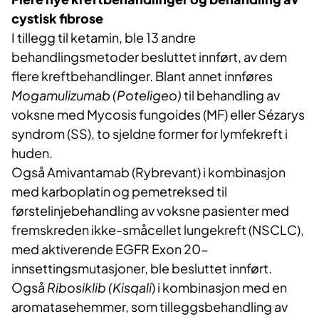
cystisk fibrose
I tillegg til ketamin, ble 13 andre
behandlingsmetoder besluttet innført, av dem
flere kreftbehandlinger. Blant annet innføres
Mogamulizumab (Poteligeo)
til behandling av
voksne med Mycosis fungoides (MF) eller Sézarys
syndrom (SS), to sjeldne former for lymfekreft i
huden.
Også Amivantamab (Rybrevant) i kombinasjon
med karboplatin og pemetreksed til
førstelinjebehandling av voksne pasienter med
fremskreden ikke-småcellet lungekreft (NSCLC),
med aktiverende EGFR Exon 20-
innsettingsmutasjoner, ble besluttet innført.
Også
Ribosiklib (Kisqali
) i kombinasjon med en
aromatasehemmer, som tilleggsbehandling av