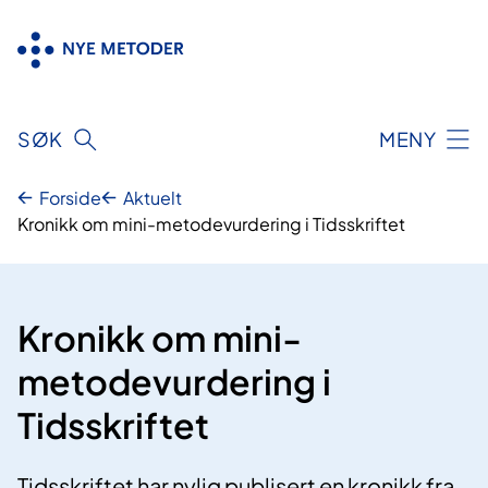
Hopp
til
innhold
SØK
MENY
Forside
Aktuelt
Kronikk om mini-metodevurdering i Tidsskriftet
Kronikk om mini-
metodevurdering i
Tidsskriftet
Tidsskriftet har nylig publisert en kronikk fra