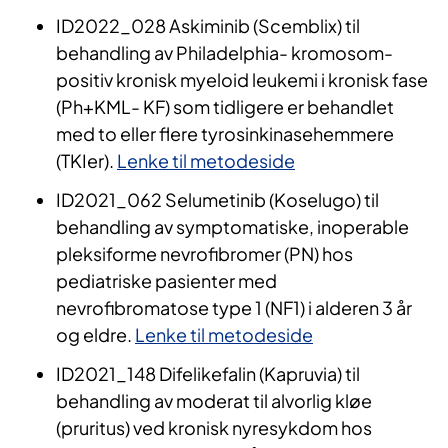
ID2022_028 Askiminib (Scemblix) til
behandling av Philadelphia- kromosom-
positiv kronisk myeloid leukemi i kronisk fase
(Ph+KML- KF) som tidligere er behandlet
med to eller flere tyrosinkinasehemmere
(TKIer).
Lenke til metodeside
ID2021_062 Selumetinib (Koselugo) til
behandling av symptomatiske, inoperable
pleksiforme nevrofibromer (PN) hos
pediatriske pasienter med
nevrofibromatose type 1 (NF1) i alderen 3 år
og eldre.
Lenke til metodeside
ID2021_148 Difelikefalin (Kapruvia) til
behandling av moderat til alvorlig kløe
(pruritus) ved kronisk nyresykdom hos