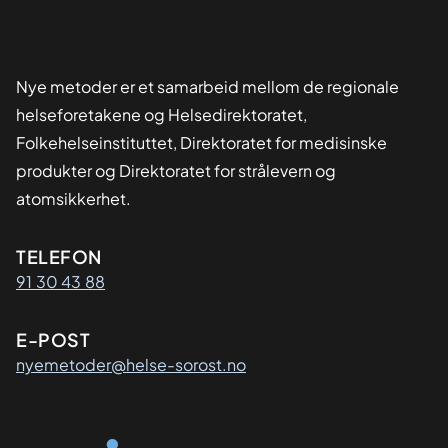
Nye metoder er et samarbeid mellom de regionale
helseforetakene og Helsedirektoratet,
Folkehelseinstituttet, Direktoratet for medisinske
produkter og Direktoratet for strålevern og
atomsikkerhet.
Kontaktinformasjon
TELEFON
91 30 43 88
E-POST
nyemetoder@helse-sorost.no
Organisasjon