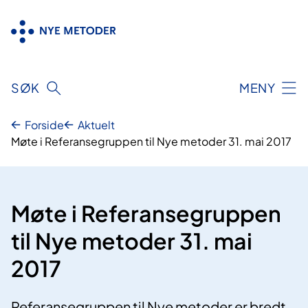
Hopp
til
innhold
SØK
MENY
Forside
Aktuelt
Møte i Referansegruppen til Nye metoder 31. mai 2017
Møte i Referansegruppen
til Nye metoder 31. mai
2017
Referansegruppen til Nye metoder er bredt