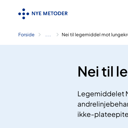
Hopp
til
innhold
Forside
..
.
Nei til legemiddel mot lungekr
Nei til
Legemiddelet Ni
andrelinjebehan
ikke-plateepit