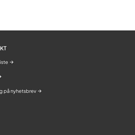
KT
iste
g på nyhetsbrev