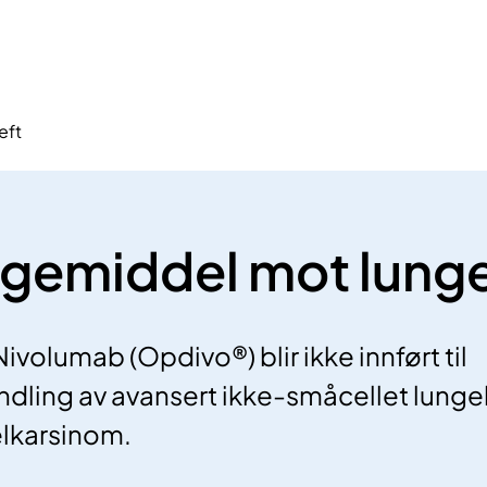
eft
 legemiddel mot lung
volumab (Opdivo®) blir ikke innført til
dling av avansert ikke-småcellet lunge
elkarsinom.