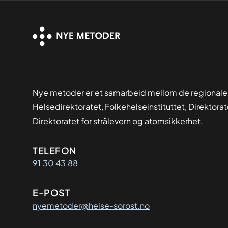
Nye metoder er et samarbeid mellom de regionale
Helsedirektoratet, Folkehelseinstituttet, Direktora
Direktoratet for strålevern og atomsikkerhet.
Kontaktinformasjon
TELEFON
91 30 43 88
E-POST
nyemetoder@helse-sorost.no