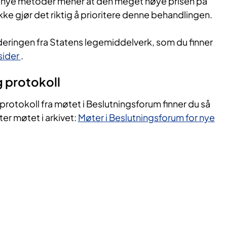
r nye metoder mener at den meget høye prisen på
ke gjør det riktig å prioritere denne behandlingen.
eringen fra Statens legemiddelverk, som du finner
sider
.
 protokoll
otokoll fra møtet i Beslutningsforum finner du så
ter møtet i arkivet:
Møter i Beslutningsforum for nye