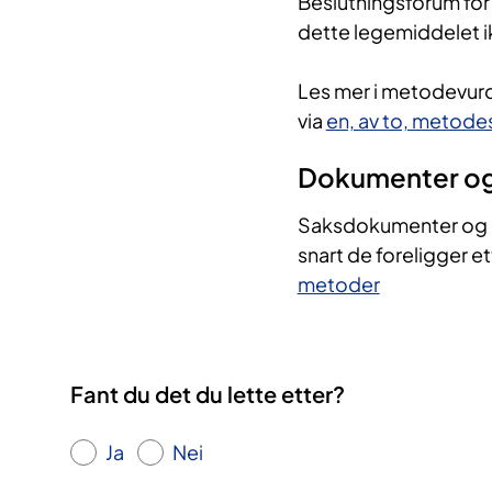
Beslutningsforum fo
dette legemiddelet ik
Les mer i metodevurd
via
en, av to, metode
Dokumenter og
Saksdokumenter og pr
snart de foreligger et
metoder
Fant du det du lette etter?
Ja
Nei