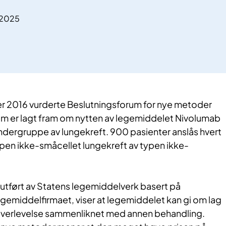
.2025
ber 2016 vurderte Beslutningsforum for nye metoder
 er lagt fram om nytten av legemiddelet Nivolumab
undergruppe av lungekreft. 900 pasienter anslås hvert
ppen ikke-småcellet lungekreft av typen ikke-
tført av Statens legemiddelverk basert på
gemiddelfirmaet, viser at legemiddelet kan gi om lag
overlevelse sammenliknet med annen behandling.