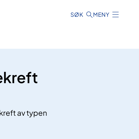
SØK
MENY
ekreft
kreft av typen