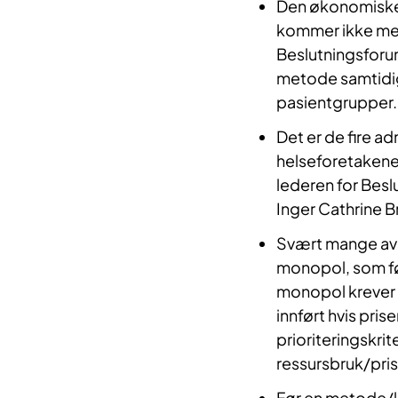
Den økonomiske r
kommer ikke mer 
Beslutningsforum.
metode samtidig 
pasientgrupper
Det er de fire a
helseforetakene
lederen for Besl
Inger Cathrine B
Svært mange av d
monopol, som før
monopol krever 
innført hvis pris
prioriteringskri
ressursbruk/pri
Før en metode/l