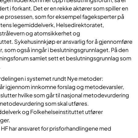
rt i forkant. Det er en rekke aktører som spiller en
enne prosessen, som for eksempel fageksperter på
tens legemiddelverk, Helsedirektoratet,
 strålevern og atomsikkerhet og
uttet. Sykehusinnkjøp er ansvarlig for å gjennomføre
r, som også inngår i beslutningsgrunnlaget. På den
tningsforum samlet sett et beslutningsgrunnlag som
.
ordelingen i systemet rundt Nye metoder:
går igjennom innkomne forslag og metodevarsler,
eslutter hvilke som går til nasjonal metodevurdering
 metodevurdering som skal utføres.
elverk og Folkehelseinstituttet utfører
ger.
HF har ansvaret for prisforhandlingene med