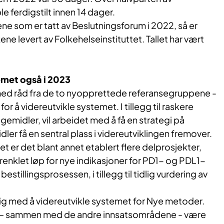
e ferdigstilt innen 14 dager.
ne som er tatt av Beslutningsforum i 2022, så er
kene levert av Folkehelseinstituttet. Tallet har vært
emet også i 2023
ed råd fra de to nyopprettede referansegruppene -
for å videreutvikle systemet. I tillegg til raskere
gemidler, vil arbeidet med å få en strategi på
er få en sentral plass i videreutviklingen fremover.
er det blant annet etablert flere delprosjekter,
enklet løp for nye indikasjoner for PD1- og PDL1-
stillingsprosessen, i tillegg til tidlig vurdering av
lig med å videreutvikle systemet for Nye metoder.
il – sammen med de andre innsatsområdene - være