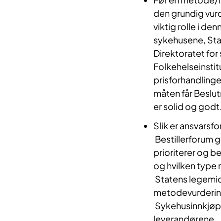
den grundig vurde
viktig rolle i d
sykehusene, Sta
Direktoratet for
Folkehelseinstit
prisforhandlinge
måten får Beslu
er solid og godt
Slik er ansvarsf
Bestillerforum 
prioriterer og b
og hvilken type
Statens legemidd
metodevurderin
Sykehusinnkjøp 
leverandørene.