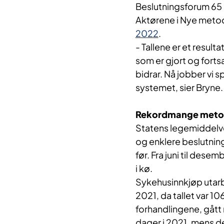
Beslutningsforum 65 n
Aktørene i Nye meto
2022
.
- Tallene er et result
som er gjort og forts
bidrar. Nå jobber vi 
systemet, sier Bryne.
Rekordmange metod
Statens legemiddelv
og enklere beslutnin
før. Fra juni til des
i kø.
Sykehusinnkjøp utarbe
2021, da tallet var 1
forhandlingene, gått
dager i 2021, mens de