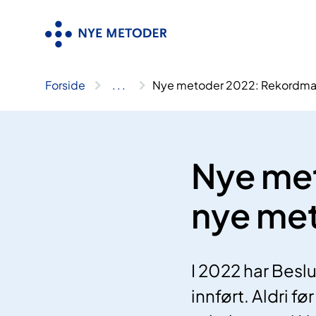
Hopp
til
innhold
Forside
..
.
Nye metoder 2022: Rekordman
Nye me
nye met
I 2022 har Besl
innført. Aldri f