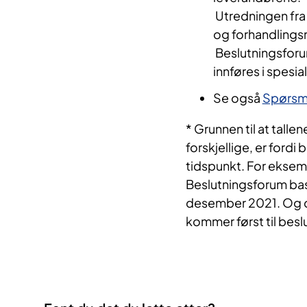
Utredningen fra 
og forhandlings
Beslutningsforu
innføres i spesia
Se også
Spørsmå
* Grunnen til at tall
forskjellige, er fordi
tidspunkt. For eksemp
Beslutningsforum bas
desember 2021. Og de
kommer først til beslu