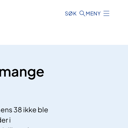
SØK
MENY
dmange
ens 38 ikke ble
er i