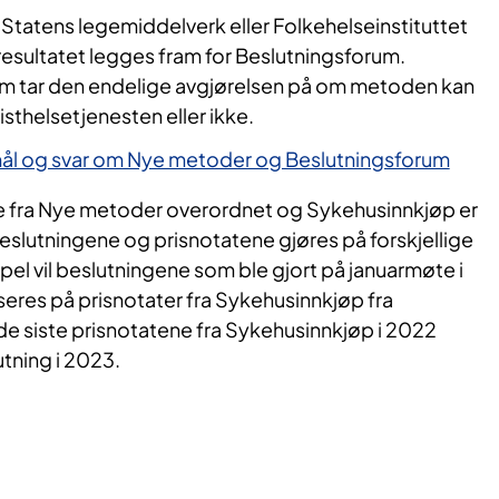
Statens legemiddelverk eller Folkehelseinstituttet
resultatet legges fram for Beslutningsforum.
m tar den endelige avgjørelsen på om metoden kan
listhelsetjenesten eller ikke.
l og svar om Nye metoder og Beslutningsforum
ene fra Nye metoder overordnet og Sykehusinnkjøp er
 beslutningene og prisnotatene gjøres på forskjellige
el vil beslutningene som ble gjort på januarmøte i
eres på prisnotater fra Sykehusinnkjøp fra
 siste prisnotatene fra Sykehusinnkjøp i 2022
tning i 2023.​