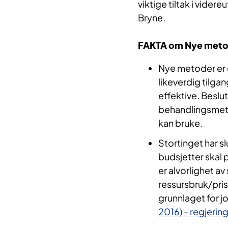
viktige tiltak i vider
Bryne.
FAKTA om Nye meto
Nye metoder er e
likeverdig tilga
effektive. Beslu
behandlingsmeto
kan bruke.
Stortinget har sl
budsjetter skal 
er alvorlighet 
ressursbruk/pris
grunnlaget for j
2016) - regjeri