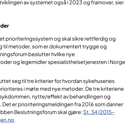
eutviklingen av systemet også i 2023 og framover, sier
der
t prioriteringssystem og skal sikre rettferdig og
ng til metoder, som er dokumentert trygge og
tningsforum beslutter hvilke nye
der og legemidler spesialisthelsetjenesten i Norge
uttet seg til tre kriterier for hvordan sykehusenes
prioriteres i møte med nye metoder. De tre kriteriene
av sykdommen, nytte/effekt av behandlingen og
. Det er prioriteringsmeldingen fra 2016 som danner
obben Beslutningsforum skal gjøre:
St. 34 (2015–
ngen.no