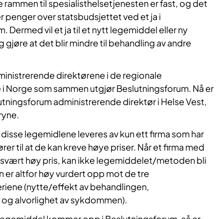
ammen til spesialisthelsetjenesten er fast, og det
penger over statsbudsjettet ved et ja i
 Dermed vil et ja til et nytt legemiddel eller ny
gjøre at det blir mindre til behandling av andre
.
dministrerende direktørene i de regionale
 i Norge som sammen utgjør Beslutningsforum. Nå er
utningsforum administrerende direktør i Helse Vest,
ryne.
isse legemidlene leveres av kun ett firma som har
er til at de kan kreve høye priser. Når et firma med
svært høy pris, kan ikke legemiddelet/metoden bli
en er altfor høy vurdert opp mot de tre
teriene (nytte/effekt av behandlingen,
s og alvorlighet av sykdommen).
egemiddel kommer opp i Beslutningsforum, så er