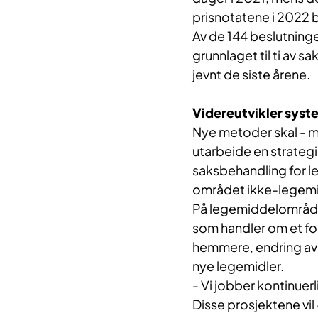
prisnotatene i 2022 bl
Av de 144 beslutninge
grunnlaget til ti av sa
jevnt de siste årene.
Videreutvikler syst
Nye metoder skal - m
utarbeide en strategi 
saksbehandling for le
området ikke-legemidl
På legemiddelområdet 
som handler om et for
hemmere, endring av be
nye legemidler.
- Vi jobber kontinuer
Disse prosjektene v