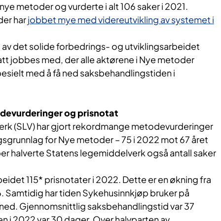
ye metoder og vurderte i alt 106 saker i 2021.
der har
jobbet mye med videreutvikling av systemet i
at av det solide forbedrings- og utviklingsarbeidet
att jobbes med, der alle aktørene i Nye metoder
spesielt med å få ned saksbehandlingstiden i
evurderinger og prisnotat
erk (SLV) har gjort rekordmange metodevurderinger
gsgrunnlag for Nye metoder – 75 i 2022 mot 67 året
ember halverte Statens legemiddelverk også antall saker
idet 115* prisnotater i 2022. Dette er en økning fra
06. Samtidig har tiden Sykehusinnkjøp bruker på
 ned. Gjennomsnittlig saksbehandlingstid var 37
n i 2022 var 30 dager. Over halvparten av