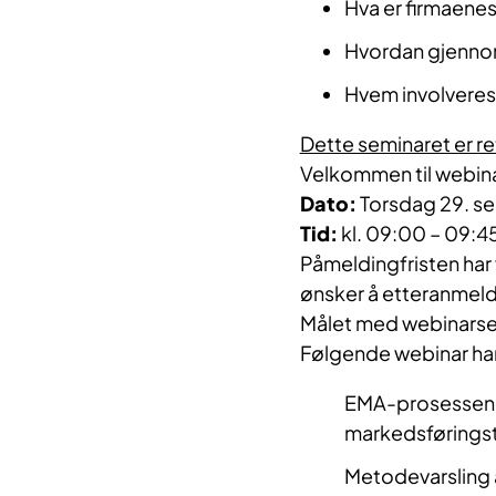
Hva er firmaene
Hvordan gjenno
Hvem involveres
Dette seminaret er re
Velkommen til webina
Dato:
Torsdag 29. s
Tid:
kl. 09:00 – 09:4
Påmeldingfristen har
ønsker å etteranmel
​Målet med webinars
Følgende webinar har b
EMA-prosessen o
markedsføringstil
Metodevarsling a