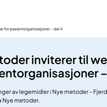
ar for pasientorganisasjoner – del 4
oder inviterer til w
ientorganisasjoner –
er av legemidler i Nye metoder - Fjerde
ra Nye metoder.