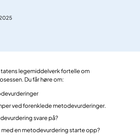
.2025
l Statens legemiddelverk fortelle om
sessen. Du får høre om:
odevurderinger
mper ved forenklede metodevurderinger.
devurdering svare på?
t med en metodevurdering starte opp?