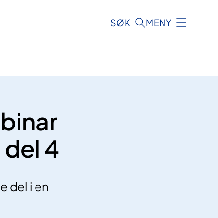
SØK
MENY
ebinar
 del 4
 del i en