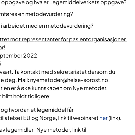
s oppgave og hva er Legemiddelverkets oppgave?
mføres en metodevurdering?
 i arbeidet med en metodevurdering?
ttet mot representanter for pasientorganisasjoner.
r!
eptember 2022
5
 vært. Ta kontakt med sekretariatet dersom du
de deg. Mail: nyemetoder@helse-sorost.no.
erien er å øke kunnskapen om Nye metoder.
litt holdt tidligere:
g hvordan et legemiddel får
latelse i EU og Norge, link til webinaret
her
(link).
v legemidler i Nye metoder, link til