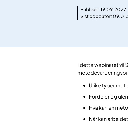
Publisert 19.09.2022
Sist oppdatert 09.01
​I dette webinaret vi
metodevurderingspro
Ulike typer met
Fordeler og ule
Hva kan en meto
Når kan arbeide