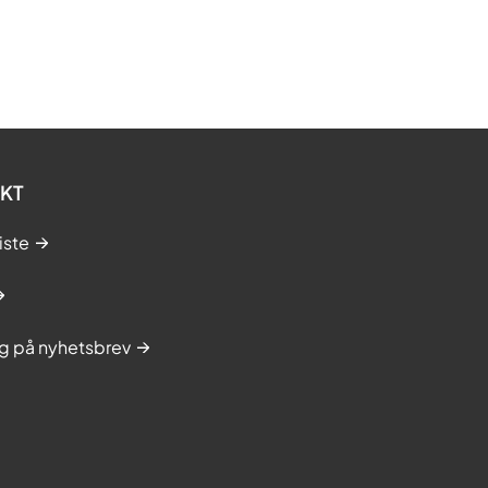
KT
iste
g på nyhetsbrev