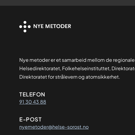
Nye metoder er et samarbeid mellom de regionale
Helsedirektoratet, Folkehelseinstituttet, Direktora
Direktoratet for strålevern og atomsikkerhet.
Kontaktinformasjon
TELEFON
91 30 43 88
E-POST
nyemetoder@helse-sorost.no