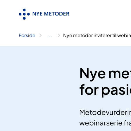
Hopp
til
innhold
Forside
..
.
Nye metoder inviterer til webin
Nye met
for pas
Metodevurdering
webinarserie f