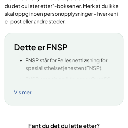
du det du leter etter"-boksen er. Merk at du ikke
skal oppgi noen personopplysninger - hverken i
e-post eller andre steder.
Dette er FNSP
FNSP står for Felles nettløsning for
spesialisthelsetjenesten (FNSP).
FNSP er to ting på én gang: Over 50
nettsteder som dekker alle
Vis mer
helseforetakene i
spesialisthelsetjenesten i Norge, i
tillegg et nasjonalt felleskap som
forvalter en stor felles nasjonal
database med pasientinformasjon.
Fant du det du lette etter?