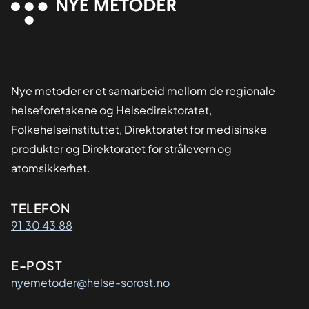
Nye metoder er et samarbeid mellom de regionale
helseforetakene og Helsedirektoratet,
Folkehelseinstituttet, Direktoratet for medisinske
produkter og Direktoratet for strålevern og
atomsikkerhet.
Kontaktinformasjon
TELEFON
91 30 43 88
E-POST
nyemetoder@helse-sorost.no