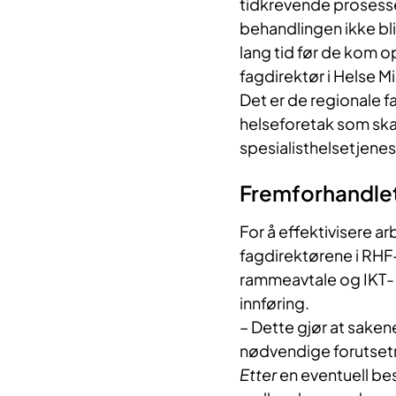
tidkrevende prosesser
behandlingen ikke bli
lang tid før de kom o
fagdirektør i Helse M
Det er de regionale f
helseforetak som skal
spesialisthelsetjenes
Fremforhandlet
For å effektivisere a
fagdirektørene i RHF
rammeavtale og IKT- 
innføring.
– Dette gjør at saken
nødvendige forutsetni
Etter
en eventuell bes