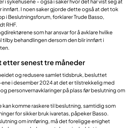
 i sykehusene – også i saker hvor det har vist seg at
r innført. I noen saker gjorde dette også at det tok
pp i Beslutningsforum, forklarer Trude Basso,
idt RHF.
agdirektørene som har ansvar for å avklare hvilke
 tilby behandlingen dersom den blir innført i
ten.
 etter senest tre måneder
rbeidet og redusere samlet tidsbruk, besluttet
-ene i desember 2024 at det er tilstrekkelig med
og personvernavklaringer på plass
før
beslutning om
e kan komme raskere til beslutning, samtidig som
nger for sikker bruk ivaretas, påpeker Basso.
lutning om innføring, må det foreligge enighet