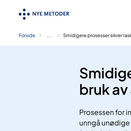
Hopp
til
innhold
Forside
..
.
Smidigere prosesser sikrer rask
Smidige
bruk av
Prosessen for in
unngå unødige f