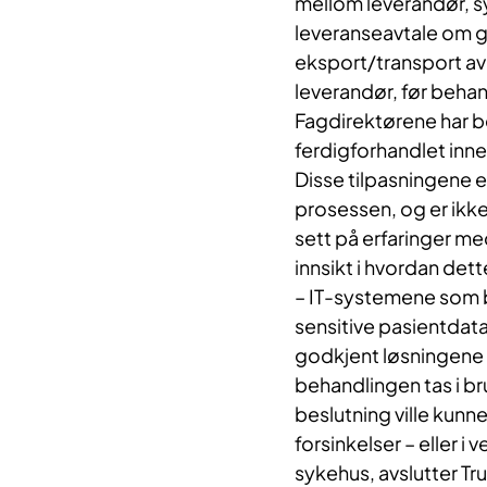
mellom leverandør, 
leveranseavtale om g
eksport/transport av 
leverandør, før behan
Fagdirektørene har b
ferdigforhandlet inne
Disse tilpasningene e
prosessen, og er ikke 
sett på erfaringer me
innsikt i hvordan dett
– IT-systemene som b
sensitive pasientdata
godkjent løsningene 
behandlingen tas i br
beslutning ville kunn
forsinkelser – eller i 
sykehus, avslutter Tr