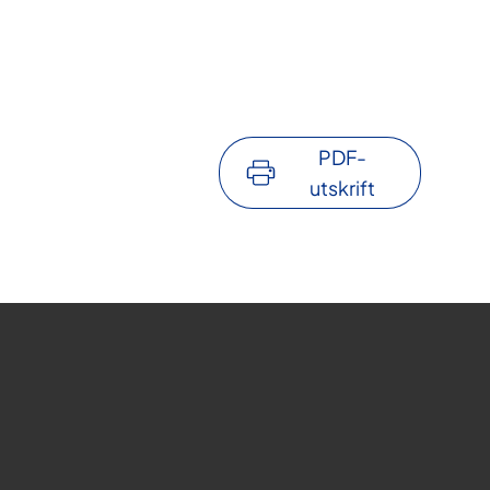
PDF-
utskrift