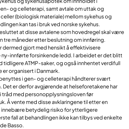
sykehus og sykehusapotek om innholdet i
en- og celleterapi, samt avtale om uttak og
celler (biologisk materiale) mellom sykehus og
dlingen kan tas i bruk ved norske sykehus.
esluttet at disse avtalene som hovedregel skal være
n tre måneder etter beslutning om innføring.
r dermed gjort med hensikt å effektivisere
ny-innførte forsinkende ledd. I arbeidet er det blitt
d tidligere ATMP-saker, og også innhentet verdifull
e er organisert i Danmark.
enyttes i gen- og celleterapi håndterer svært
. Det er derfor avgjørende at helseforetakene har
i tråd med personopplysningsloven før
uk. Å vente med disse avklaringene til etter en
e innebære betydelig risiko for ytterligere
verste fall at behandlingen ikke kan tilbys ved enkelte
ude Basso.