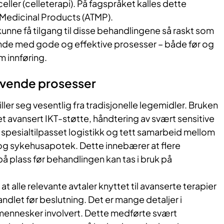
 celler (celleterapi). På fagspråket kalles dette
Medicinal Products (ATMP).
 kunne få tilgang til disse behandlingene så raskt som
ende med gode og effektive prosesser – både før og
m innføring.
revende prosesser
ller seg vesentlig fra tradisjonelle legemidler. Bruken
et avansert IKT-støtte, håndtering av svært sensitive
spesialtilpasset logistikk og tett samarbeid mellom
og sykehusapotek. Dette innebærer at flere
å plass før behandlingen kan tas i bruk på
k at alle relevante avtaler knyttet til avanserte terapier
ndlet før beslutning. Det er mange detaljer i
ennesker involvert. Dette medførte svært