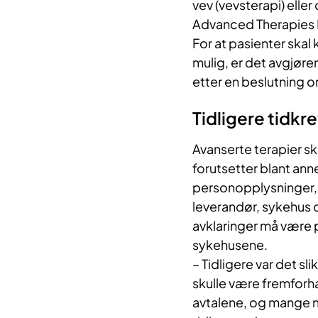
vev (vevsterapi) eller
Advanced Therapies 
For at pasienter skal
mulig, er det avgjør
etter en beslutning o
Tidligere tidk
Avanserte terapier ski
forutsetter blant ann
personopplysninger, 
leverandør, sykehus 
avklaringer må være p
sykehusene.
– Tidligere var det sli
skulle være fremforha
avtalene, og mange m