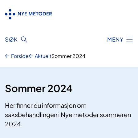
Hopp
til
innhold
SØK
MENY
Forside
Aktuelt
Sommer 2024
Sommer 2024
Her finner du informasjon om
saksbehandlingen i Nye metoder sommeren
2024.