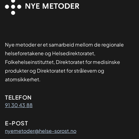
Nye metoder er et samarbeid mellom de regionale
helseforetakene og Helsedirektoratet,
Folkehelseinstituttet, Direktoratet for medisinske
produkter og Direktoratet for strålevern og
atomsikkerhet.
Kontaktinformasjon
TELEFON
91 30 43 88
E-POST
nyemetoder@helse-sorost.no