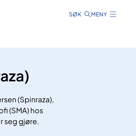
SØK
MENY
raza)
rsen (Spinraza),
ofi (SMA) hos
r seg gjøre.