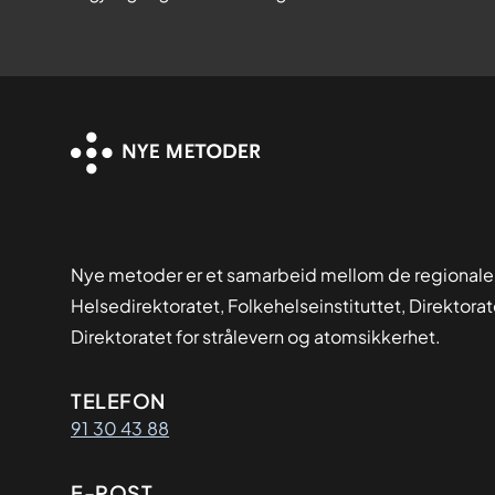
Nye metoder er et samarbeid mellom de regionale
Helsedirektoratet, Folkehelseinstituttet, Direktora
Direktoratet for strålevern og atomsikkerhet.
Kontaktinformasjon
TELEFON
91 30 43 88
E-POST