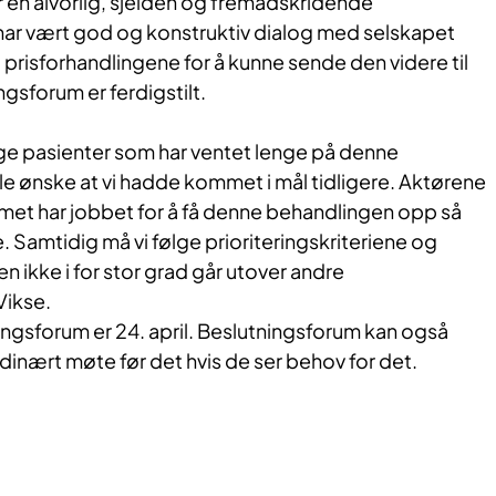
r en alvorlig, sjelden og fremadskridende
ar vært god og konstruktiv dialog med selskapet
prisforhandlingene for å kunne sende den videre til
ngsforum er ferdigstilt.
nge pasienter som har ventet lenge på denne
le ønske at vi hadde kommet i mål tidligere. Aktørene
et har jobbet for å få denne behandlingen opp så
e. Samtidig må vi følge prioriteringskriteriene og
en ikke i for stor grad går utover andre
Vikse.
ngsforum er 24. april. Beslutningsforum kan også
ordinært møte før det hvis de ser behov for det.