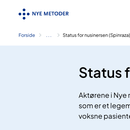
Hopp
til
innhold
Forside
..
.
Status for nusinersen (Spinraza
Status 
Aktørene i Nye 
som er et legem
voksne pasiente