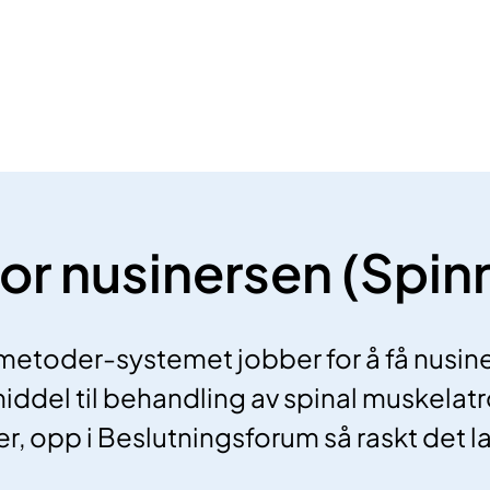
)
for nusinersen (Spin
metoder-systemet jobber for å få nusine
iddel til behandling av spinal muskelatr
r, opp i Beslutningsforum så raskt det la