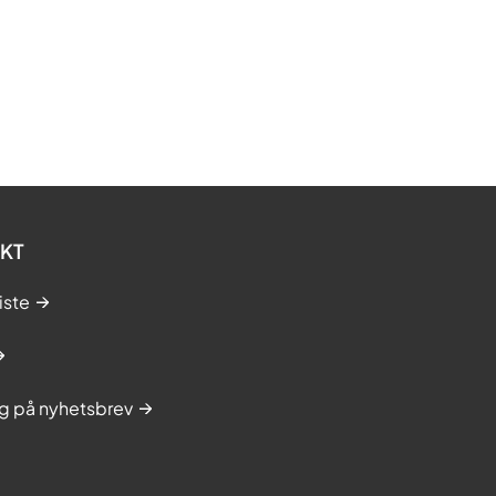
KT
iste
g på nyhetsbrev