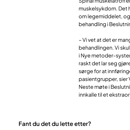
Spinal muskelatrofi e
muskelsykdom. Det h
om legemiddelet, og 
behandling i Beslutni
– Vi vet at det er ma
behandlingen. Vi skul
i Nye metoder-system
raskt det lar seg gjør
sørge for at innføring
pasientgrupper, sier 
Neste møte i Beslutni
innkalle til et ekstra
Fant du det du lette etter?