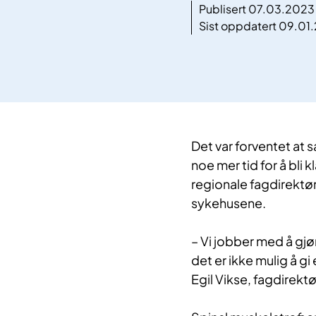
Publisert 07.03.2023
Sist oppdatert 09.01
Det var forventet at s
noe mer tid for å bli k
regionale fagdirektø
sykehusene.
– Vi jobber med å gjø
det er ikke mulig å gi
Egil Vikse, fagdirekt