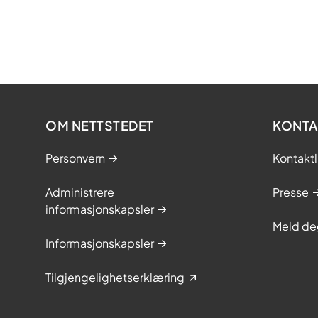
t
m
2
2
0
1
2
.
6
s
e
OM NETTSTEDET
KONTA
p
t
Personvern
Kontaktl
e
m
Administrere
Presse
informasjonskapsler
b
Meld de
e
Informasjonskapsler
r
2
Tilgjengelighetserklæring
0
2