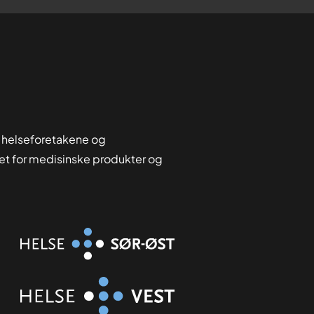
2
6
 helseforetakene og
tet for medisinske produkter og
Organisasjon