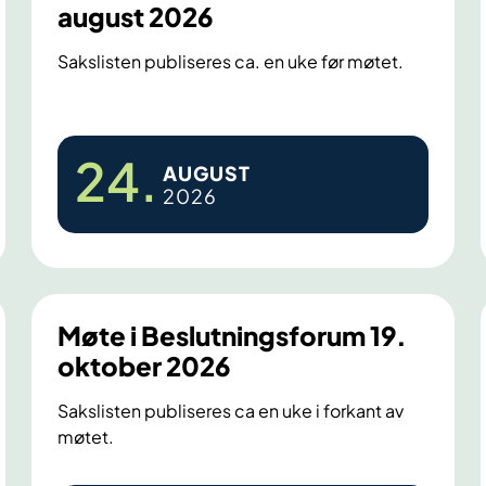
august 2026
Sakslisten publiseres ca. en uke før møtet.
M
ø
24
.
AUGUST
t
2026
e
i
B
e
s
Møte i Beslutningsforum 19.
t
oktober 2026
i
Sakslisten publiseres ca en uke i forkant av
l
møtet.
l
e