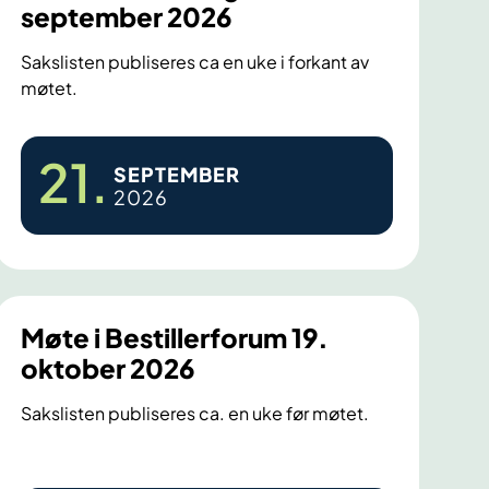
september 2026
Sakslisten publiseres ca en uke i forkant av
møtet.
M
21
.
SEPTEMBER
ø
2026
t
e
i
B
e
Møte i Bestillerforum 19.
s
oktober 2026
l
Sakslisten publiseres ca. en uke før møtet.
u
t
n
M