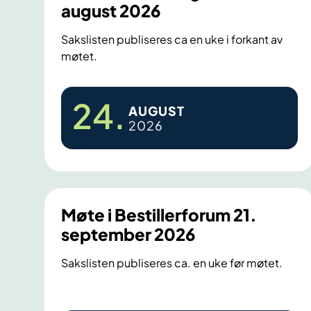
august 2026
Sakslisten publiseres ca en uke i forkant av
møtet.
M
24
.
AUGUST
ø
2026
t
e
i
B
e
Møte i Bestillerforum 21.
s
september 2026
l
Sakslisten publiseres ca. en uke før møtet.
u
t
n
M