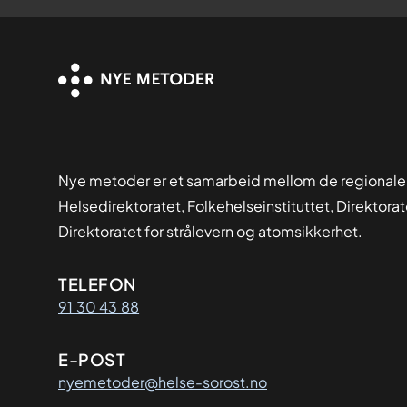
6
Nye metoder er et samarbeid mellom de regionale
Helsedirektoratet, Folkehelseinstituttet, Direktora
Direktoratet for strålevern og atomsikkerhet.
Kontaktinformasjon
TELEFON
91 30 43 88
E-POST
nyemetoder@helse-sorost.no