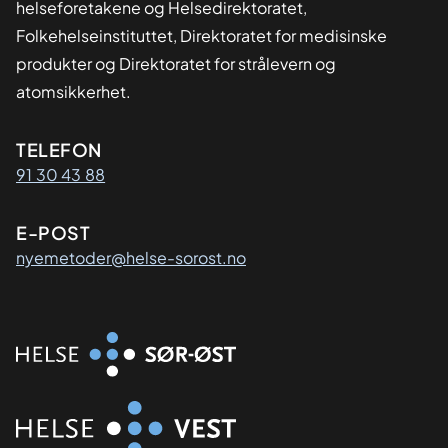
helseforetakene og Helsedirektoratet,
Folkehelseinstituttet, Direktoratet for medisinske
produkter og Direktoratet for strålevern og
atomsikkerhet.
Kontaktinformasjon
TELEFON
91 30 43 88
E-POST
nyemetoder@helse-sorost.no
Organisasjon