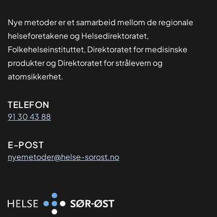
Nye metoder er et samarbeid mellom de regionale
helseforetakene og Helsedirektoratet,
Folkehelseinstituttet, Direktoratet for medisinske
produkter og Direktoratet for strålevern og
atomsikkerhet.
Kontaktinformasjon
TELEFON
91 30 43 88
E-POST
nyemetoder@helse-sorost.no
Organisasjon