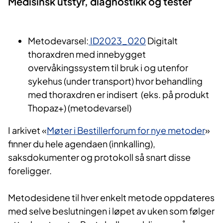
Medisinsk​ utstyr, diagnostikk og tester​
Metodevarsel:
ID2023_020
Digitalt
thoraxdren med innebygget
overvåkingssystem til bruk i og utenfor
sykehus (under transport) hvor behandling
med thoraxdren er indisert (eks. på produkt
Thopaz+) (metodevarsel)​
I arkivet «
Møter i Bestillerforum for nye metoder
»
finner du hele agendaen (innkalling),
saksdokumenter og protokoll så snart disse
foreligger.
Metodesidene til hver enkelt metode oppdateres
med selve beslutningen i løpet av uken som følger