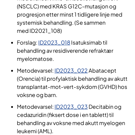
(NSCLC) med KRAS G12C-mutasjon og
progresjon etter minst 1 tidlig​ere linje med
systemisk behandling. (Se sammen
med ID2021_108)
​Forslag:
ID2023_018​
Isatuksimab til
behandling av residiverende refraktær
myelomatose.
Metodevarsel:
ID2023_022
Abatacept
(Orencia) til profylaktisk behandling av akutt
transplantat-mot-vert-sykdom (GVHD) hos
voksne og barn.
​​Metodevarsel:
ID2023_023
Decitabin og
cedazuridin (fiksert dose i en tablett) til
behandling av voksne med akutt myelogen
leukemi (AML).