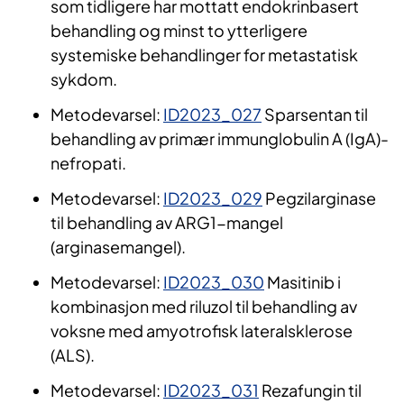
som tidligere har mottatt endokrinbasert
behandling og minst to ytterligere
systemiske behandlinger for metastatisk
sykdom.
Metodevarsel:
ID2023_027
Sparsentan til
behandling av primær immunglobulin A (IgA)-
nefropati.
Metodevarsel:
ID2023_029
Pegzilarginase
til behandling av ARG1-mangel
(arginasemangel).
Metodevarsel:
ID2023_030
Masitinib i
kombinasjon med riluzol til behandling av
voksne med amyotrofisk lateralsklerose
(ALS).
Metodevarsel:
ID2023_031
Rezafungin til