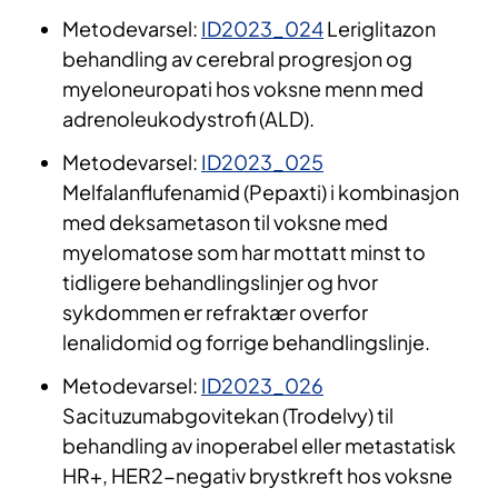
Metodevarsel:
ID2023_024
Leriglitazon
behandling av cerebral progresjon og
myeloneuropati hos voksne menn med
adrenoleukodystrofi (ALD).
Metodevarsel:
ID2023_025
Melfalanflufenamid (Pepaxti) i kombinasjon
med deksametason til voksne med
myelomatose som har mottatt minst to
tidligere behandlingslinjer og hvor
sykdommen er refraktær overfor
lenalidomid og forrige behandlingslinje.
Metodevarsel:
ID2023_026
Sacituzumabgovitekan (Trodelvy) til
behandling av inoperabel eller metastatisk
HR+, HER2-negativ brystkreft hos voksne