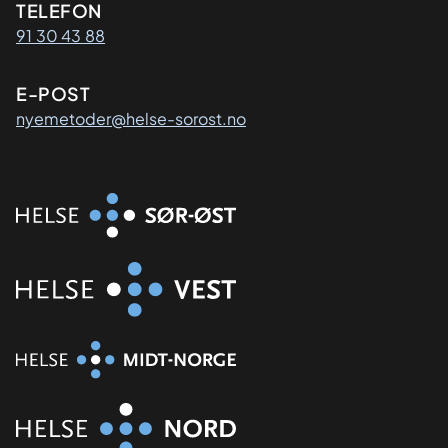
Kontaktinformasjon
TELEFON
91 30 43 88
E-POST
nyemetoder@helse-sorost.no
Organisasjon