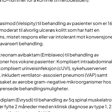
asimod (Velsipity) til behandling av pasienter som er 1
oderat til alvorlig ulcerøs kolitt som har hatt en
s, mistet respons eller var intolerant mot konvensjone
 avansert behandling.
reonam avibaktam (Emblaveo) til behandling av
joner hos voksne pasienter: Komplisert intraabdomina
 komplisert urinveisinfeksjon (cUVI), sykehuservervet
 inkludert ventilator-assosiert pneumoni (VAP) samt
årsaket av aerobe gram-negative mikroorganismer hos
rensede behandlingsmuligheter.
diplam (Evrysdi) til behandling av 5q spinal muskelatro
ør fylte 2 måneder med en klinisk diagnose av type 1, 2