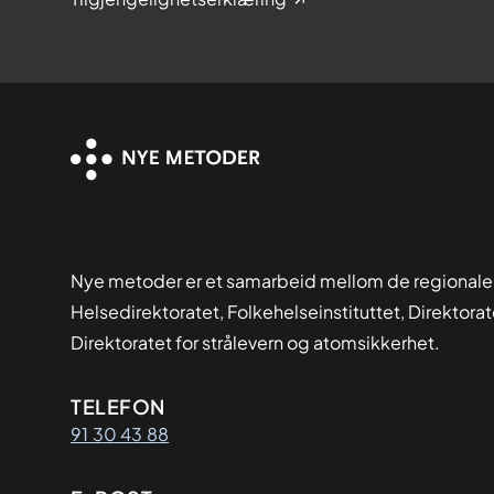
Nye metoder er et samarbeid mellom de regionale
Helsedirektoratet, Folkehelseinstituttet, Direktora
Direktoratet for strålevern og atomsikkerhet.
Kontaktinformasjon
TELEFON
91 30 43 88