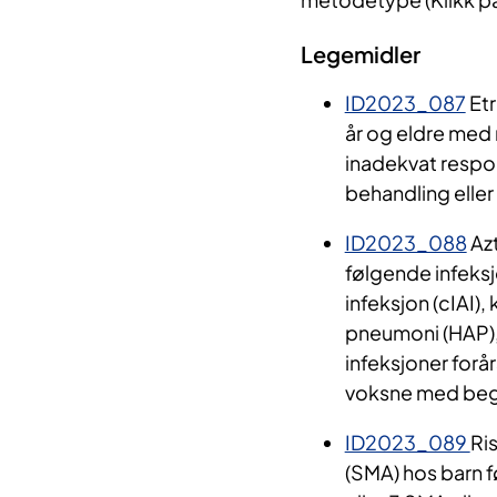
Legemidler
ID2023_087
Etr
år og eldre med m
inadekvat respon
behandling eller
ID2023_088
Azt
følgende infeks
infeksjon (cIAI),
pneumoni (HAP),
infeksjoner for
voksne med beg
ID2023_089
Ris
(SMA) hos barn f