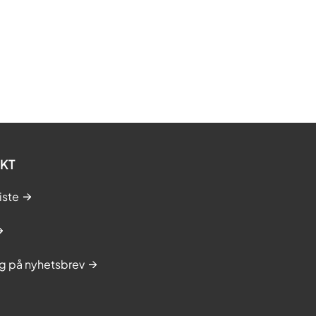
KT
iste
g på nyhetsbrev