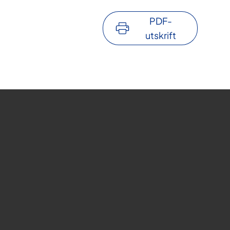
PDF-
utskrift