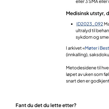
eller 3 SMA elle
Medisinsk utstyr, 
ID2023_092
Ma
ultralyd til beha
sykdom og smerte
I arkivet «
Møter i Bes
(innkalling), saksdok
Metodesidene til hve
løpet av uken som føl
snart den er godkjent
Fant du det du lette etter?