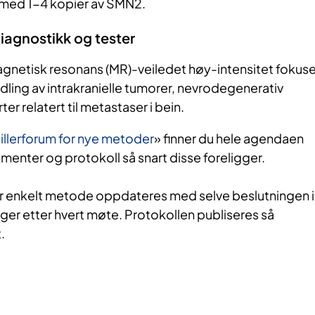
r med 1-4 kopier av SMN2.
diagnostikk og tester
gnetisk resonans (MR)-veiledet høy-intensitet fokuse
ndling av intrakranielle tumorer, nevrodegenerativ
r relatert til metastaser i bein.
tillerforum for nye metoder
» finner du hele agendaen
umenter og protokoll så snart disse foreligger.
r enkelt metode oppdateres med selve beslutningen i
ger etter hvert møte. Protokollen publiseres så
.