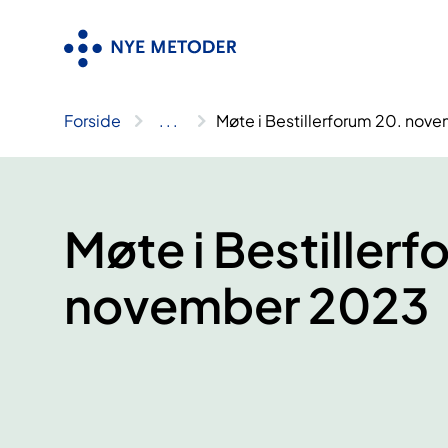
Hopp
til
innhold
Forside
..
.
Møte i Bestillerforum 20. nov
Møte i Bestillerf
november 2023