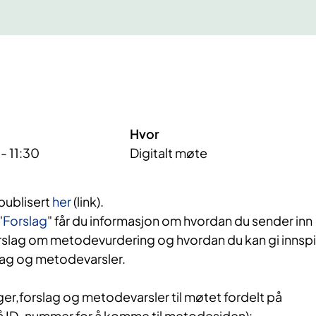
Hvor
- 11:30
Digitalt møte
publisert
her
(link).
"
Forslag
" får du informasjon om hvordan du sender inn
rslag om metodevurdering og hvordan du kan gi innspil
slag og metodevarsler.
,forslag og metodevarsler til møtet fordelt på
å ID-nummer for å komme til metodesiden):