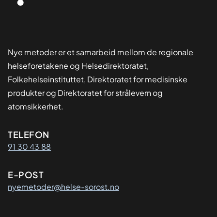
Nye metoder er et samarbeid mellom de regionale
helseforetakene og Helsedirektoratet,
Folkehelseinstituttet, Direktoratet for medisinske
produkter og Direktoratet for strålevern og
atomsikkerhet.
Kontaktinformasjon
TELEFON
91 30 43 88
E-POST
nyemetoder@helse-sorost.no