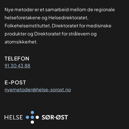
Nye metoder er et samarbeid mellom de regionale
helseforetakene og Helsedirektoratet,
Folkehelseinstituttet, Direktoratet for medisinske
produkter og Direktoratet for strålevern og
atomsikkerhet.
Kontaktinformasjon
TELEFON
91 30 43 88
E-POST
nyemetoder@helse-sorost.no
Organisasjon