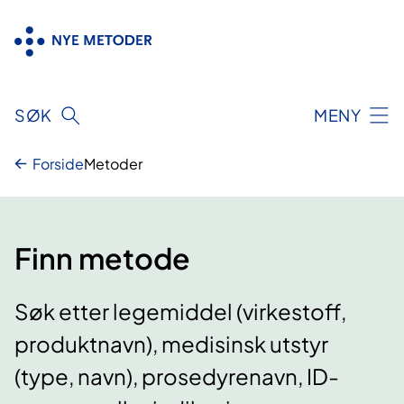
Hopp
til
innhold
SØK
MENY
Forside
Metoder
Finn metode
Søk etter legemiddel (virkestoff,
produktnavn), medisinsk utstyr
(type, navn), prosedyrenavn, ID-