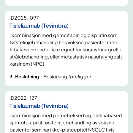
ID2025_097
Tislelizumab (Tevimbra)
I kombinasjon med gemcitabin og cisplatin som
førstelinjebehandling hos voksne pasienter med
tilbakevendende, ikke egnet for kurativ kirurgi eller
strålebehandling, eller metastatisk nasofaryngealt
karsinom (NPC)
-
3. Beslutning
Beslutning foreligger
ID2022_127
Tislelizumab (Tevimbra)
I kombinasjon med pemetreksed og platinabasert
kjemoterapi til førstelinjebehandling av voksne
pasienter som har ikke-plateepitel NSCLC hvis