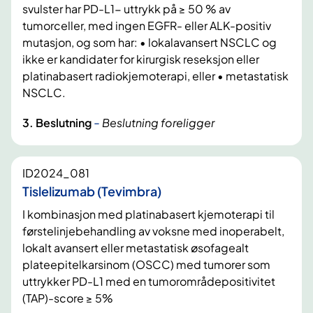
svulster har PD-L1- uttrykk på ≥ 50 % av
tumorceller, med ingen EGFR- eller ALK-positiv
mutasjon, og som har: • lokalavansert NSCLC og
ikke er kandidater for kirurgisk reseksjon eller
platinabasert radiokjemoterapi, eller • metastatisk
NSCLC.
-
3. Beslutning
Beslutning foreligger
ID2024_081
Tislelizumab (Tevimbra)
I kombinasjon med platinabasert kjemoterapi til
førstelinjebehandling av voksne med inoperabelt,
lokalt avansert eller metastatisk øsofagealt
plateepitelkarsinom (OSCC) med tumorer som
uttrykker PD-L1 med en tumorområdepositivitet
(TAP)-score ≥ 5%