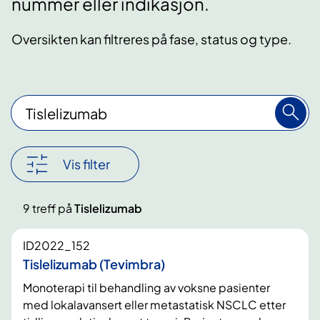
nummer eller indikasjon.
Oversikten kan filtreres på fase, status og type.
S
ø
k
i
Vis filter
m
e
Nullstill
9 treff på
Tislelizumab
t
filter
o
ID2022_152
d
Tislelizumab (Tevimbra)
e
Monoterapi til behandling av voksne pasienter
r
med lokalavansert eller metastatisk NSCLC etter