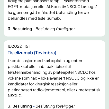
tidligere platinabasert terapi. Pasienter med
EGFR-mutasjon eller ALKpositiv NSCLC bør også
ha gjennomgått målrettet behandling før de
behandles med tislelizumab.
-
3. Beslutning
Beslutning foreligger
ID2022_151
Tislelizumab (Tevimbra)
I kombinasjon med karboplatin og enten
paklitaksel eller nab-paklitaksel til
førstelinjebehandling av plateepitel NSCLC hos
voksne som har: • lokalavansert NSCLC og ikke er
kandidater for kirurgisk reseksjon eller
platinabasert radiokjemoterapi, eller • metastatisk
NSCLC.
-
3. Beslutning
Beslutning foreligger