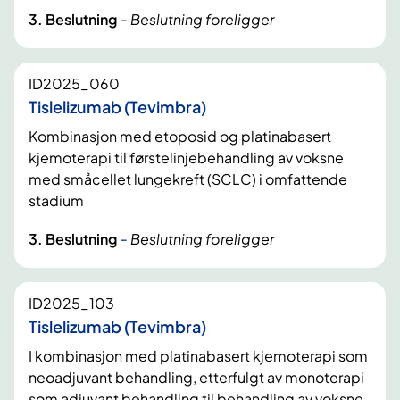
-
3. Beslutning
Beslutning foreligger
ID2025_060
Tislelizumab (Tevimbra)
Kombinasjon med etoposid og platinabasert
kjemoterapi til førstelinjebehandling av voksne
med småcellet lungekreft (SCLC) i omfattende
stadium
-
3. Beslutning
Beslutning foreligger
ID2025_103
Tislelizumab (Tevimbra)
I kombinasjon med platinabasert kjemoterapi som
neoadjuvant behandling, etterfulgt av monoterapi
som adjuvant behandling til behandling av voksne