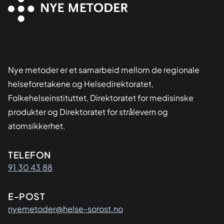
Nye metoder er et samarbeid mellom de regionale
helseforetakene og Helsedirektoratet,
Folkehelseinstituttet, Direktoratet for medisinske
produkter og Direktoratet for strålevern og
atomsikkerhet.
Kontaktinformasjon
TELEFON
91 30 43 88
E-POST
nyemetoder@helse-sorost.no