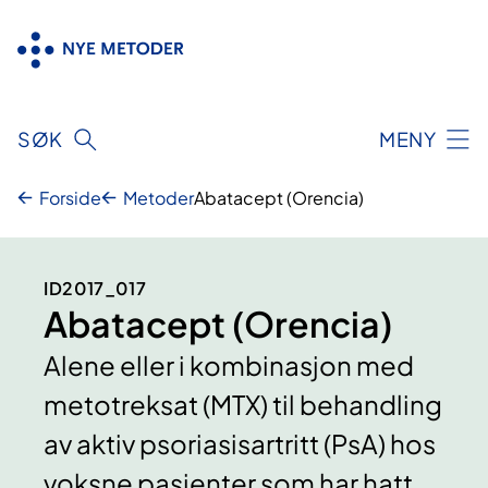
Hopp
til
innhold
SØK
MENY
Forside
Metoder
Abatacept (Orencia)
ID2017_017
Abatacept (Orencia)
Alene eller i kombinasjon med
metotreksat (MTX) til behandling
av aktiv psoriasisartritt (PsA) hos
voksne pasienter som har hatt