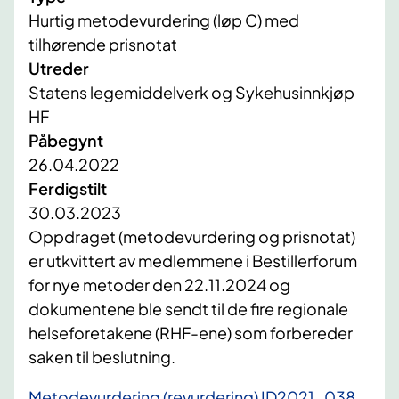
Hurtig metodevurdering (løp C) med
tilhørende prisnotat
Utreder
Statens legemiddelverk og Sykehusinnkjøp
HF
Påbegynt
26.04.2022
Ferdigstilt
30.03.2023
Oppdraget (metodevurdering og prisnotat)
er utkvittert av medlemmene i Bestillerforum
for nye metoder den 22.11.2024 og
dokumentene ble sendt til de fire regionale
helseforetakene (RHF-ene) som forbereder
saken til beslutning.
Metodevurdering (revurdering) ID2021_038