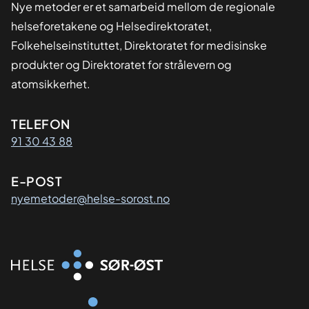
Nye metoder er et samarbeid mellom de regionale
helseforetakene og Helsedirektoratet,
Folkehelseinstituttet, Direktoratet for medisinske
produkter og Direktoratet for strålevern og
atomsikkerhet.
Kontaktinformasjon
TELEFON
91 30 43 88
E-POST
nyemetoder@helse-sorost.no
Organisasjon