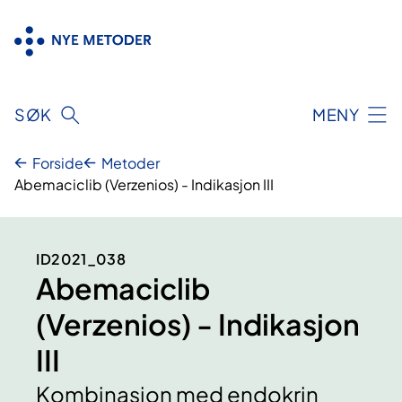
Hopp
til
innhold
SØK
MENY
Forside
Metoder
Abemaciclib (Verzenios) - Indikasjon III
ID2021_038
Abemaciclib
(Verzenios) - Indikasjon
III
Kombinasjon med endokrin