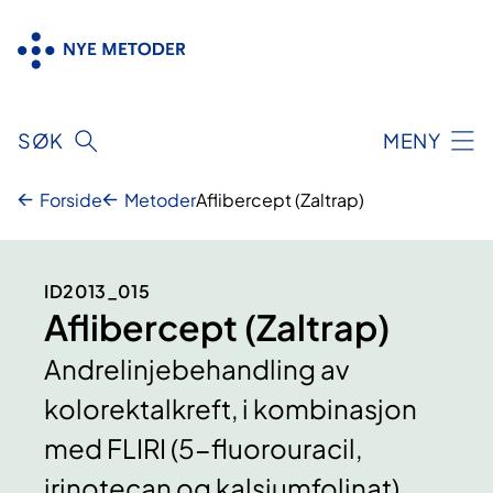
Hopp
til
innhold
SØK
MENY
Forside
Metoder
Aflibercept (Zaltrap)
ID2013_015
Aflibercept (Zaltrap)
Andrelinjebehandling av
kolorektalkreft, i kombinasjon
med FLIRI (5-fluorouracil,
irinotecan og kalsiumfolinat)