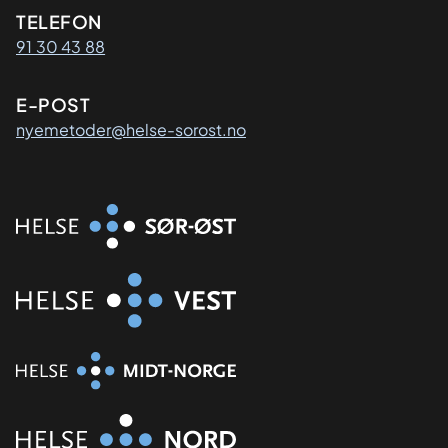
Kontaktinformasjon
TELEFON
91 30 43 88
E-POST
nyemetoder@helse-sorost.no
Organisasjon