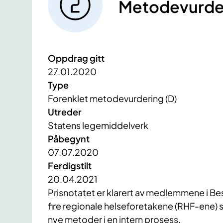
Metodevurde
Oppdrag gitt
27.01.2020
Type
Forenklet metodevurdering (D)
Utreder
Statens legemiddelverk
Påbegynt
07.07.2020
Ferdigstilt
20.04.2021
​​Prisnotatet er klarert av medlemmene i B
fire regionale helseforetakene (RHF-ene) 
nye metoder i en intern prosess.