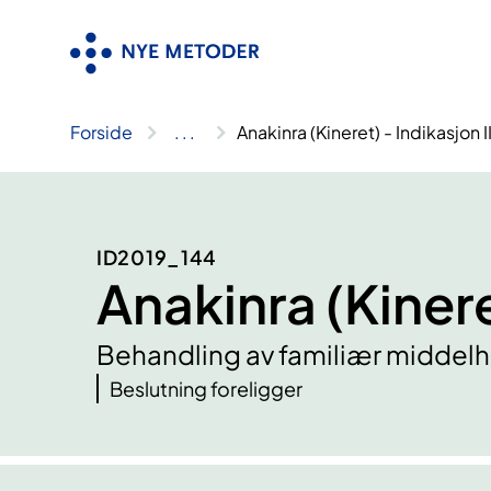
Hopp
til
innhold
Forside
..
.
Anakinra (Kineret) - Indikasjon I
ID2019_144
Anakinra (Kinere
Behandling av familiær middelh
Beslutning foreligger