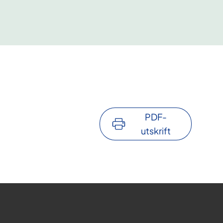
PDF-
utskrift