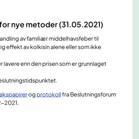
 for nye metoder (31.05.2021)
​
handling av familiær middelhavsfeber til
ig effekt av kolkisin alene eller som ikke
ller lavere enn den prisen som er grunnlaget
eslutningstidspunktet. ​
akspapirer
og
protokoll
fra Beslutningsforum
2-2021.