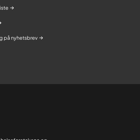
iste
g på nyhetsbrev