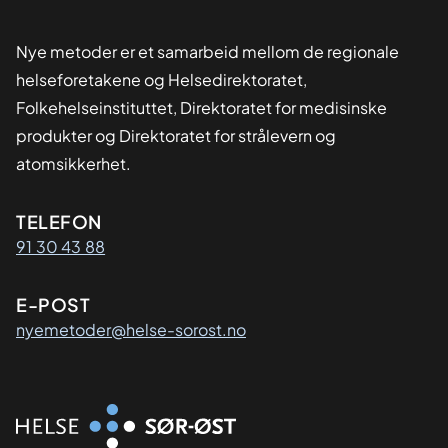
Nye metoder er et samarbeid mellom de regionale
helseforetakene og Helsedirektoratet,
Folkehelseinstituttet, Direktoratet for medisinske
produkter og Direktoratet for strålevern og
atomsikkerhet.
Kontaktinformasjon
TELEFON
91 30 43 88
E-POST
nyemetoder@helse-sorost.no
Organisasjon