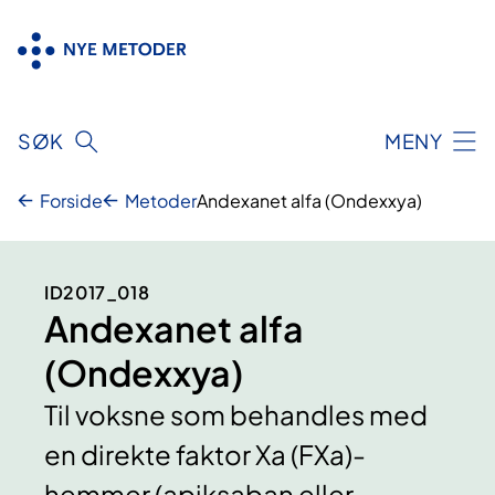
Hopp
til
innhold
SØK
MENY
Forside
Metoder
Andexanet alfa (Ondexxya)
ID2017_018
Andexanet alfa
(Ondexxya)
Til voksne som behandles med
en direkte faktor Xa (FXa)-
hemmer (apiksaban eller