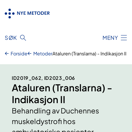
Hopp
til
innhold
SØK
MENY
Forside
Metoder
Ataluren (Translarna) - Indikasjon II
ID2019_062, ID2023_006
Ataluren (Translarna) -
Indikasjon II
Behandling av Duchennes
muskeldystrofi hos
ambulatoriske pasienter