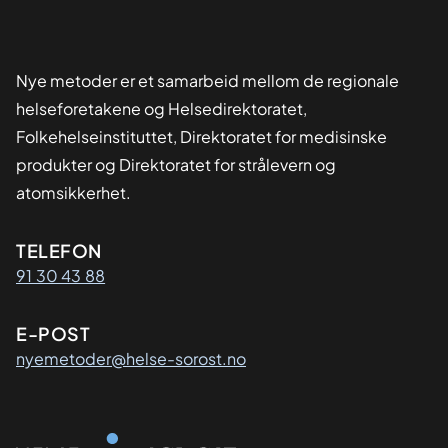
Nye metoder er et samarbeid mellom de regionale
helseforetakene og Helsedirektoratet,
Folkehelseinstituttet, Direktoratet for medisinske
produkter og Direktoratet for strålevern og
atomsikkerhet.
Kontaktinformasjon
TELEFON
91 30 43 88
E-POST
nyemetoder@helse-sorost.no
Organisasjon