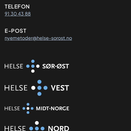
Kontaktinformasjon
TELEFON
91 30 43 88
E-POST
nyemetoder@helse-sorost.no
Organisasjon