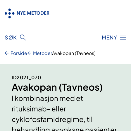
Hopp
til
innhold
SØK
MENY
Forside
Metoder
Avakopan (Tavneos)
ID2021_070
Avakopan (Tavneos)
I kombinasjon med et
rituksimab- eller
cyklofosfamidregime, til
behandling av voksne pasienter