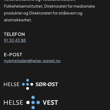
Folkehelseinstituttet, Direktoratet for medisinske
produkter og Direktoratet for strålevern og
atomsikkerhet.
Kontaktinformasjon
TELEFON
91 30 43 88
E-POST
nyemetoder@helse-sorost.no
Organisasjon