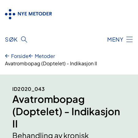
Hopp
til
innhold
SØK
MENY
Forside
Metoder
Avatrombopag (Doptelet) - Indikasjon II
ID2020_043
Avatrombopag
(Doptelet) - Indikasjon
II
Behandling av kronisk