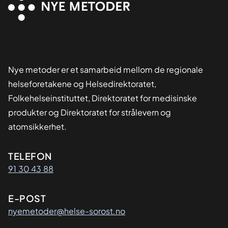
Nye metoder er et samarbeid mellom de regionale
helseforetakene og Helsedirektoratet,
Folkehelseinstituttet, Direktoratet for medisinske
produkter og Direktoratet for strålevern og
atomsikkerhet.
Kontaktinformasjon
TELEFON
91 30 43 88
E-POST
nyemetoder@helse-sorost.no