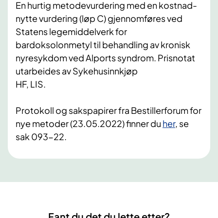
En hurtig metodevurdering med en kostnad-
nytte vurdering (løp C) gjennomføres ved
Statens legemiddelverk for
bardoksolonmetyl til behandling av kronisk
nyresykdom ved Alports syndrom. Prisnotat
utarbeides av Sykehusinnkjøp
HF, LIS.
Protokoll og sakspapirer fra Bestillerforum for
nye metoder (23.05.2022) finner du
her
, se
sak 093-22.
Fant du det du lette etter?