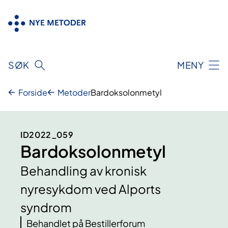
Hopp
til
innhold
SØK
MENY
Forside
Metoder
Bardoksolonmetyl
ID2022_059
Bardoksolonmetyl
Behandling av kronisk
nyresykdom ved Alports
syndrom
Behandlet på Bestillerforum