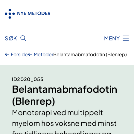
Hopp
til
innhold
SØK
MENY
Forside
Metoder
Belantamabmafodotin (Blenrep)
ID2020_055
Belantamabmafodotin
(Blenrep)
Monoterapi ved multippelt
myelom hos voksne med minst
fire tidligere behandlinger og