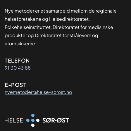
Nye metoder er et samarbeid mellom de regionale
helseforetakene og Helsedirektoratet,
Folkehelseinstituttet, Direktoratet for medisinske
produkter og Direktoratet for strålevern og
atomsikkerhet.
Kontaktinformasjon
TELEFON
91 30 43 88
E-POST
nyemetoder@helse-sorost.no
Organisasjon