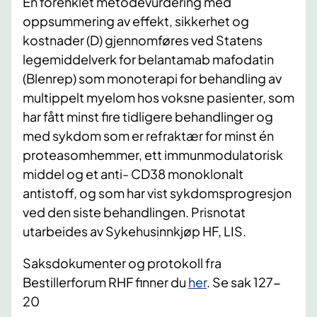
En forenklet metodevurdering med
oppsummering av effekt, sikkerhet og
kostnader (D) gjennomføres ved Statens
legemiddelverk for belantamab mafodatin
(Blenrep) som monoterapi for behandling av
multippelt myelom hos voksne pasienter, som
har fått minst fire tidligere behandlinger og
med sykdom som er refraktær for minst én
proteasomhemmer, ett immunmodulatorisk
middel og et anti- CD38 monoklonalt
antistoff, og som har vist sykdomsprogresjon
ved den siste behandlingen. Prisnotat
utarbeides av Sykehusinnkjøp HF, LIS.
Saksdokumenter og protokoll fra
Bestillerforum RHF finner du
her
. Se sak 127-
20