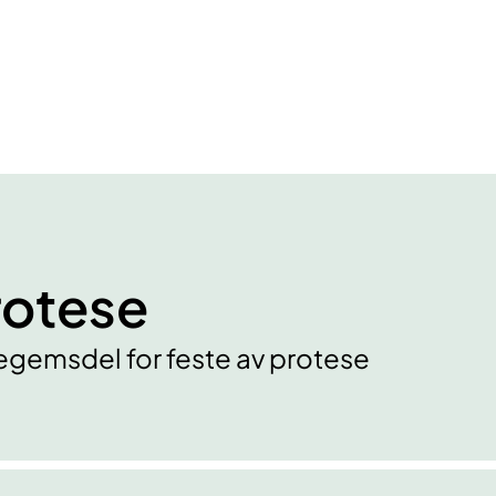
rotese
legemsdel for feste av protese