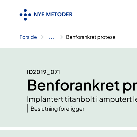
Hopp
til
innhold
Forside
..
.
Benforankret protese
ID2019_071
Benforankret p
Implantert titanbolt i amputert 
Beslutning foreligger