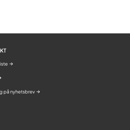
KT
iste
g på nyhetsbrev