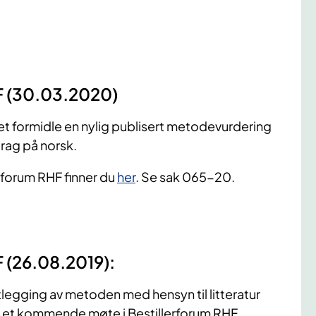
HF (30.03.2020)
et formidle en nylig publisert metodevurdering
rag på norsk.
rforum RHF finner du
her
. Se sak 065-20.
F (26.08.2019):
tlegging av metoden med hensyn til litteratur
å et kommende møte i Bestillerforum RHF.