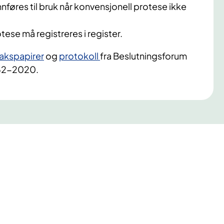
nføres til bruk når konvensjonell protese ikke
ese må registreres i register.
akspapirer
og
protokoll
fra Beslutningsforum
 062-2020.