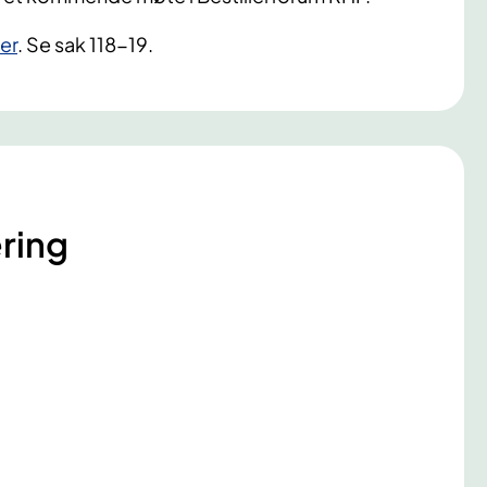
er
. Se sak 118-19.
ring