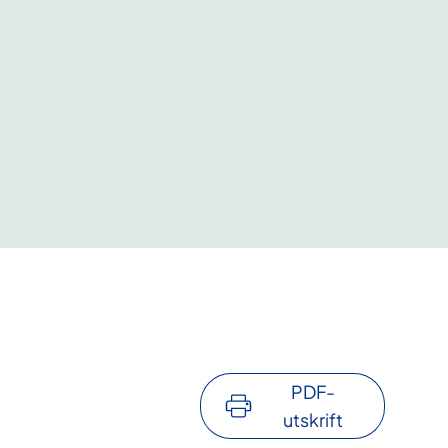
PDF-
utskrift