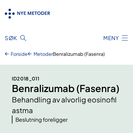
Hopp
til
innhold
SØK
MENY
Forside
Metoder
Benralizumab (Fasenra)
ID2018_011
Benralizumab (Fasenra)
Behandling av alvorlig eosinofil
astma
Beslutning foreligger