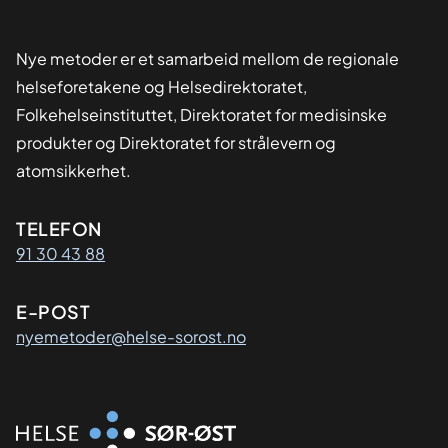
Nye metoder er et samarbeid mellom de regionale
helseforetakene og Helsedirektoratet,
Folkehelseinstituttet, Direktoratet for medisinske
produkter og Direktoratet for strålevern og
atomsikkerhet.
Kontaktinformasjon
TELEFON
91 30 43 88
E-POST
nyemetoder@helse-sorost.no
Organisasjon