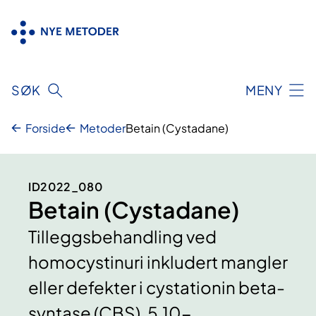
Hopp
til
innhold
SØK
MENY
Forside
Metoder
Betain (Cystadane)
ID2022_080
Betain (Cystadane)
Tilleggsbehandling ved
homocystinuri inkludert mangler
eller defekter i cystationin beta-
syntase (CBS), 5,10-