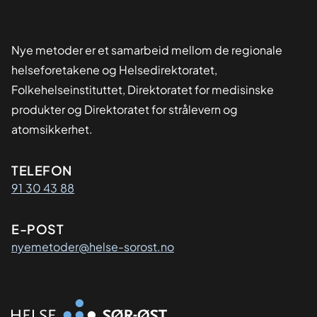
Nye metoder er et samarbeid mellom de regionale
helseforetakene og Helsedirektoratet,
Folkehelseinstituttet, Direktoratet for medisinske
produkter og Direktoratet for strålevern og
atomsikkerhet.
Kontaktinformasjon
TELEFON
91 30 43 88
E-POST
nyemetoder@helse-sorost.no
Organisasjon