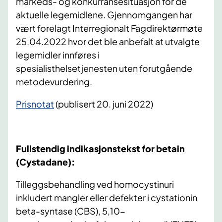
markeds- og konkurransesituasjon for de
aktuelle legemidlene. Gjennomgangen har
vært forelagt Interregionalt Fagdirektørmøte
25.04.2022 hvor det ble anbefalt at utvalgte
legemidler innføres i
spesialisthelsetjenesten uten forutgående
metodevurdering.
​Prisnotat
(publisert 20. juni 2022)
Fullstendig indikasjonstekst for betain
(Cystadane):
Tilleggsbehandling ved homocystinuri
inkludert mangler eller defekter i cystationin
beta-syntase (CBS), 5,10-