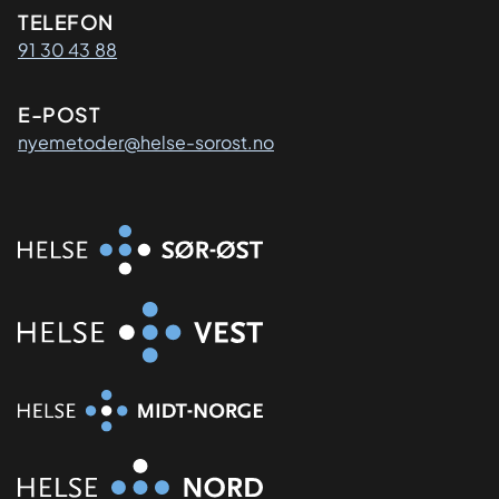
Kontaktinformasjon
TELEFON
91 30 43 88
E-POST
nyemetoder@helse-sorost.no
Organisasjon