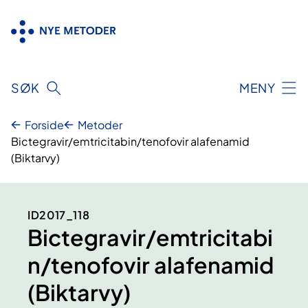
Hopp
til
innhold
SØK
MENY
Forside
Metoder
Bictegravir/emtricitabin/tenofovir alafenamid
(Biktarvy)
ID2017_118
Bictegravir/emtricitabi
n/tenofovir alafenamid
(Biktarvy)