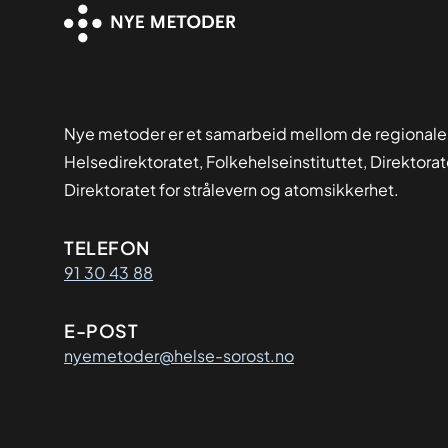
Nye metoder er et samarbeid mellom de regionale
Helsedirektoratet, Folkehelseinstituttet, Direktora
Direktoratet for strålevern og atomsikkerhet.
Kontaktinformasjon
TELEFON
91 30 43 88
E-POST
nyemetoder@helse-sorost.no