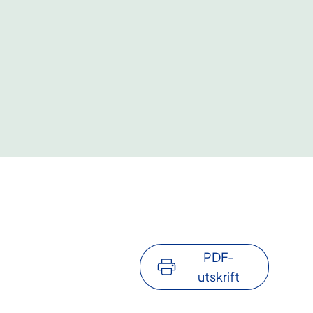
PDF-
utskrift