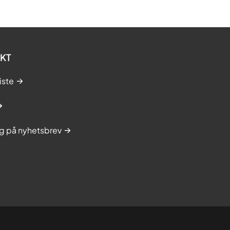
KT
iste
g på nyhetsbrev