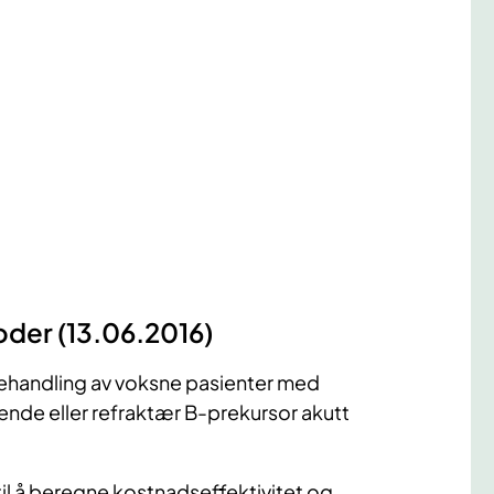
der (13.06.2016)
 behandling av voksne pasienter med
nde eller refraktær B-prekursor akutt
til å beregne kostnadseffektivitet og