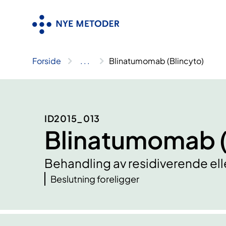
Hopp
til
innhold
Forside
..
.
Blinatumomab (Blincyto)
ID2015_013
Blinatumomab (
Behandling av residiverende ell
Beslutning foreligger