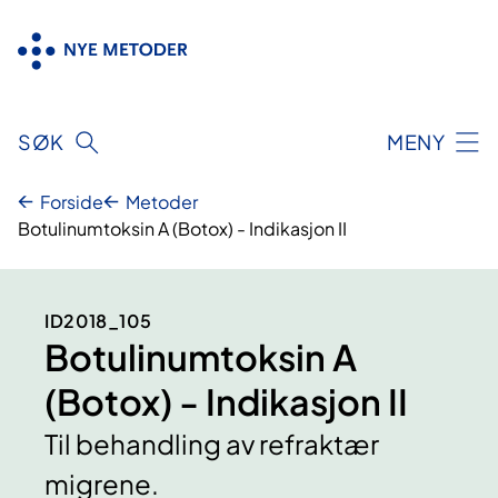
Hopp
til
innhold
SØK
MENY
Forside
Metoder
Botulinumtoksin A (Botox) - Indikasjon II
ID2018_105
Botulinumtoksin A
(Botox) - Indikasjon II
Til behandling av refraktær
migrene.