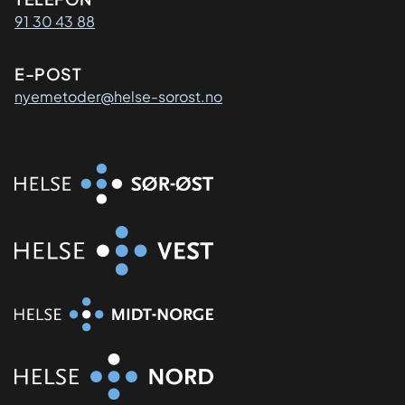
Kontaktinformasjon
91 30 43 88
E-POST
nyemetoder@helse-sorost.no
Organisasjon