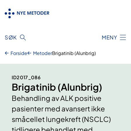
Hopp
til
innhold
SØK
MENY
Forside
Metoder
Brigatinib (Alunbrig)
ID2017_086
Brigatinib (Alunbrig)
Behandling av ALK positive
pasienter med avansert ikke
småcellet lungekreft (NSCLC)
tidligere behandlet med