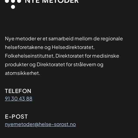
Nye metoder er et samarbeid mellom de regionale
helseforetakene og Helsedirektoratet,
Folkehelseinstituttet, Direktoratet for medisinske
produkter og Direktoratet for strålevern og
atomsikkerhet.
Kontaktinformasjon
TELEFON
91 30 43 88
E-POST
nyemetoder@helse-sorost.no