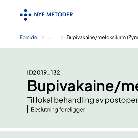
Hopp
til
innhold
Forside
..
.
Bupivakaine/meloksikam (Zynr
ID2019_132
Bupivakaine/me
Til lokal behandling av postoper
Beslutning foreligger