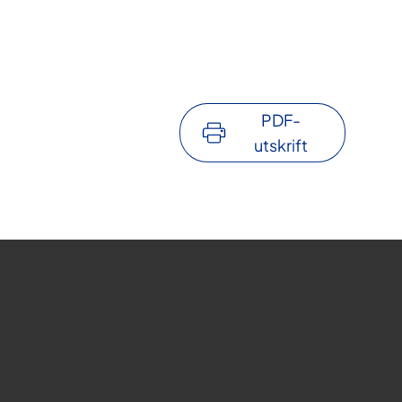
PDF-
utskrift