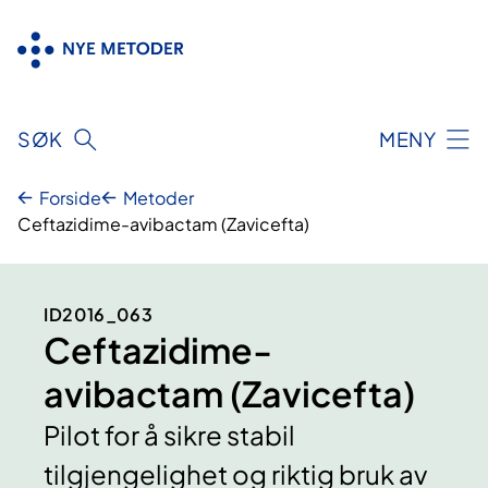
Hopp
til
innhold
SØK
MENY
Forside
Metoder
Ceftazidime-avibactam (Zavicefta)
ID2016_063
Ceftazidime-
avibactam (Zavicefta)
Pilot for å sikre stabil
tilgjengelighet og riktig bruk av