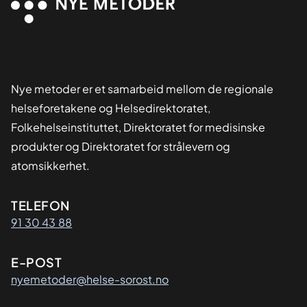
Nye metoder er et samarbeid mellom de regionale
helseforetakene og Helsedirektoratet,
Folkehelseinstituttet, Direktoratet for medisinske
produkter og Direktoratet for strålevern og
atomsikkerhet.
Kontaktinformasjon
TELEFON
91 30 43 88
E-POST
nyemetoder@helse-sorost.no