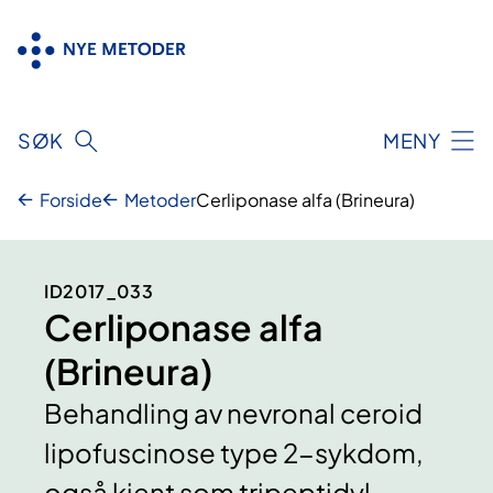
Hopp
til
innhold
SØK
MENY
Forside
Metoder
Cerliponase alfa (Brineura)
ID2017_033
Cerliponase alfa
(Brineura)
Behandling av nevronal ceroid
lipofuscinose type 2-sykdom,
også kjent som tripeptidyl-