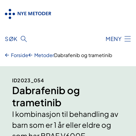
Hopp
til
innhold
SØK
MENY
Forside
Metoder
Dabrafenib og trametinib
ID2023_054
Dabrafenib og
trametinib
I kombinasjon til behandling av
barn som er 1 år eller eldre og
som har BRAF V600E-