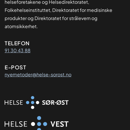
helseforetakene og Helsedirektoratet,
Folkehelseinstituttet, Direktoratet for medisinske
produkter og Direktoratet for strålevern og
atomsikkerhet.
Kontaktinformasjon
TELEFON
91 30 43 88
E-POST
nyemetoder@helse-sorost.no
Organisasjon